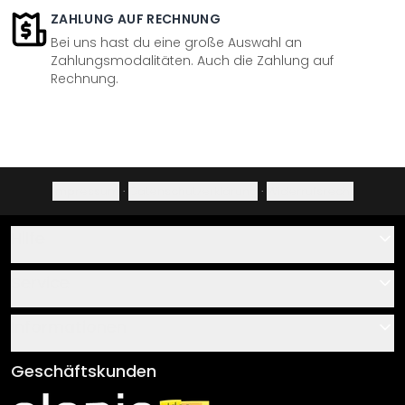
ZAHLUNG AUF RECHNUNG
Bei uns hast du eine große Auswahl an
Zahlungsmodalitäten. Auch die Zahlung auf
Rechnung.
Impressum
·
Datenschutzerklärung
·
Widerrufsrecht
Hilfe
Kontakt
Service
Über uns
Gutscheine
Informationen
Fragen & Antworten
Klebe- und Montageanleitungen
AGB
Geschäftskunden
Material Übersicht
Impressum