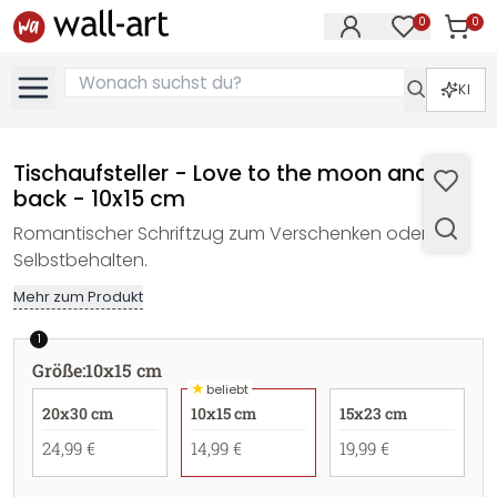
0
0
Artike
Artikel im M
KI
Tischaufsteller - Love to the moon and
back - 10x15 cm
Romantischer Schriftzug zum Verschenken oder
Selbstbehalten.
Mehr zum Produkt
1
Größe
:
10x15 cm
★
beliebt
20x30 cm
10x15 cm
15x23 cm
24,99 €
14,99 €
19,99 €