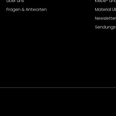
Über uns
Klebe- un
Fragen & Antworten
Material Ü
Newslette
Sendungs