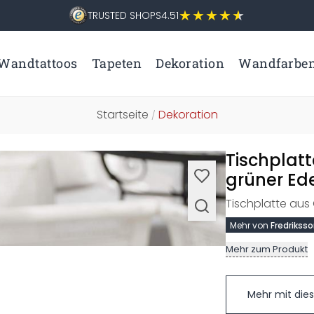
TRUSTED SHOPS
4.51
Wandtattoos
Tapeten
Dekoration
Wandfarbe
Startseite
Dekoration
/
Tischplatt
grüner Ede
Tischplatte aus 
Mehr von
Fredrikss
Mehr zum Produkt
Mehr mit die