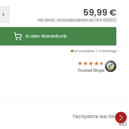
59,99 €
inkl. MwSt. · Versandkostenfrei ab 79 € (DE/AT)
In den Warenkorb
Versandbereit
: 1-3 Werktage
Trusted Shops
Tischplatte aus Glas - M
49,9