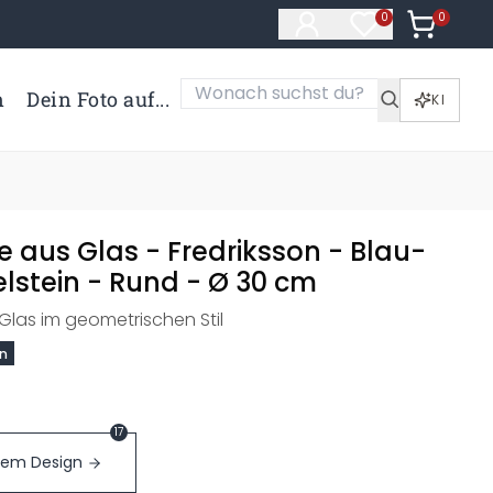
0
Artikel i
0
Artikel im Merk
n
Dein Foto auf...
KI
e aus Glas - Fredriksson - Blau-
lstein - Rund - Ø 30 cm
Glas im geometrischen Stil
on
17
sem Design