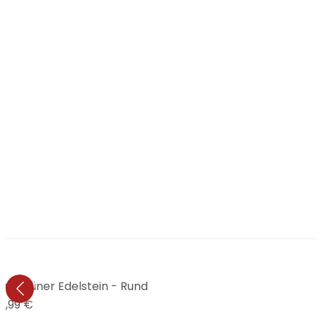
lau-grüner Edelstein - Rund
9,99 €