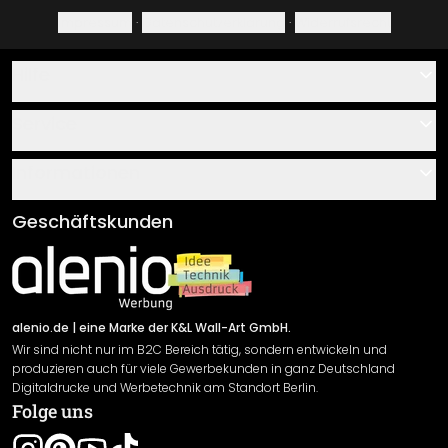
Impressum
·
Datenschutzerklärung
·
Widerrufsrecht
Hilfe
Kontakt
Service
Über uns
Gutscheine
Informationen
Fragen & Antworten
Klebe- und Montageanleitungen
AGB
Geschäftskunden
Material Übersicht
Impressum
Newsletter An-/Abmeldung
Versand & Zahlung
Sendungsverfolgung
Rücksendung
alenio.de
| eine Marke der K&L Wall-Art GmbH.
Wir sind nicht nur im B2C Bereich tätig, sondern entwickeln und
Widerrufsrecht
produzieren auch für viele Gewerbekunden in ganz Deutschland
Datenschutzerklärung
Digitaldrucke und Werbetechnik am Standort Berlin.
Folge uns
Gewährleistung