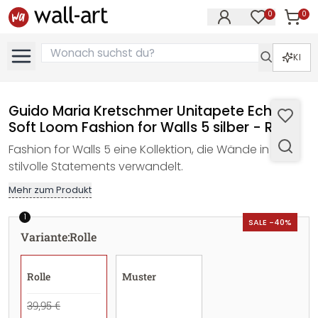
0
0
Artike
Artikel im M
KI
Guido Maria Kretschmer Unitapete Echo &
Soft Loom Fashion for Walls 5 silber - Rolle
Fashion for Walls 5 eine Kollektion, die Wände in
stilvolle Statements verwandelt.
Mehr zum Produkt
1
SALE -40%
Variante
:
Rolle
Rolle
Muster
39,95 €