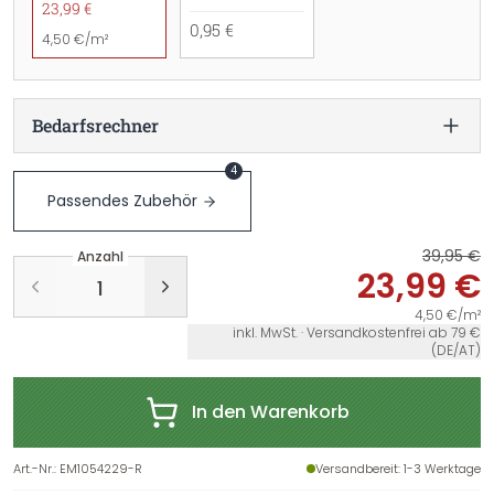
23,99 €
0,95 €
4,50 €/m²
Bedarfsrechner
4
Passendes Zubehör
39,95 €
Anzahl
23,99 €
4,50 €/m²
inkl. MwSt. · Versandkostenfrei ab 79 €
(DE/AT)
In den Warenkorb
Art.-Nr.
:
EM1054229-R
Versandbereit
: 1-3 Werktage