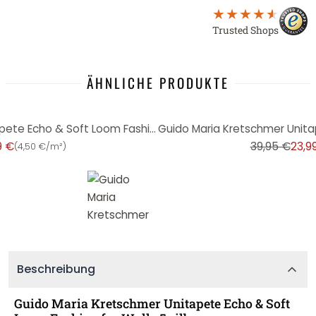
Trusted Shops
ÄHNLICHE PRODUKTE
-40%
Guido Maria Kretschmer Unitapete Echo & Soft Loom Fashion for Walls 5 ecru
9 €
39,95 €
23,9
(
4,50 €/m²
)
Beschreibung
Guido Maria Kretschmer Unitapete Echo & Soft