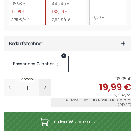
36,95 €
443,40 €
19,99 €
183,99 €
0,50 €
3,75 €/m²
2,88 €/m²
Bedarfsrechner
4
Passendes Zubehör
36,95 €
Anzahl
19,99 €
3,75 €/m²
inkl. MwSt. · Versandkostenfrei ab 79 €
(DE/AT)
In den Warenkorb