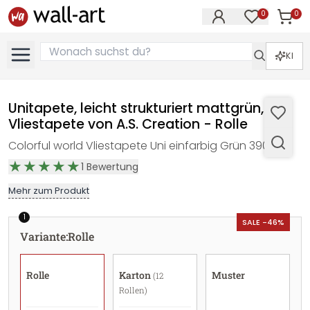
0
0
Artike
Artikel im M
KI
Unitapete, leicht strukturiert mattgrün,
Vliestapete von A.S. Creation - Rolle
Colorful world Vliestapete Uni einfarbig Grün 390976
1
Bewertung
Mehr zum Produkt
1
SALE -46%
Variante
:
Rolle
Rolle
Karton
Muster
(12
Rollen)