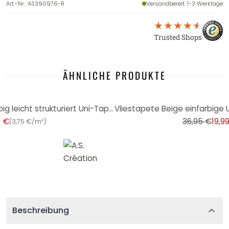
Art.-Nr.
:
AS390976-R
Versandbereit
: 1-3 Werktage
Trusted Shops
ÄHNLICHE PRODUKTE
-46%
Vliestapete Mintfarben einfarbig leicht strukturiert Uni-Tapete von A.S. Creation
9 €
36,95 €
19,9
(
3,75 €/m²
)
Beschreibung