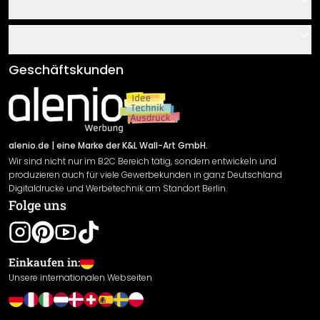
Über uns
Gutscheine
Informationen
Fragen & Antworten
Klebe- und Montageanleitungen
AGB
Geschäftskunden
Material Übersicht
Impressum
Newsletter An-/Abmeldung
Versand & Zahlung
Sendungsverfolgung
Rücksendung
alenio.de
| eine Marke der K&L Wall-Art GmbH.
Wir sind nicht nur im B2C Bereich tätig, sondern entwickeln und
Widerrufsrecht
produzieren auch für viele Gewerbekunden in ganz Deutschland
Datenschutzerklärung
Digitaldrucke und Werbetechnik am Standort Berlin.
Folge uns
Gewährleistung
Leistungserklärung / CE-Zeichen
Cookie Einstellungen
Einkaufen in:
Unsere internationalen Webseiten