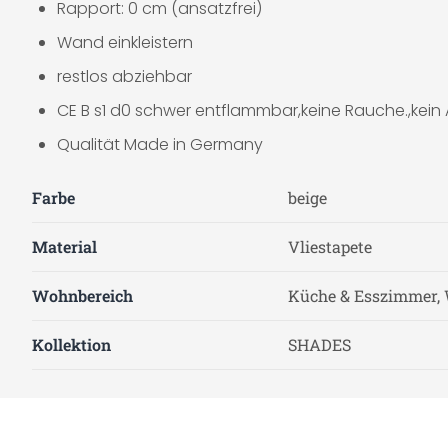
Rapport: 0 cm (ansatzfrei)
Wand einkleistern
restlos abziehbar
CE B s1 d0 schwer entflammbar,keine Rauche.,kein
Qualität Made in Germany
Farbe
beige
Material
Vliestapete
Wohnbereich
Küche & Esszimmer, 
Kollektion
SHADES