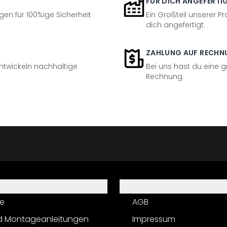
FÜR DICH ANGEFERTI
en für 100%ige Sicherheit
Ein Großteil unserer Pr
dich angefertigt.
ZAHLUNG AUF RECHN
entwickeln nachhaltige
Bei uns hast du eine 
Rechnung.
Informationen
e
AGB
d Montageanleitungen
Impressum