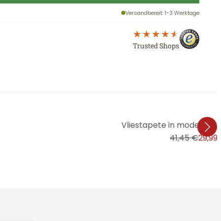
Versandbereit
: 1-3 Werktage
Trusted Shops
Vliestapete in moderner, f
41,45 €
29,99