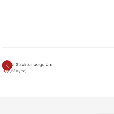
, feiner Struktur beige Uni
99 €
(
5,63 €/m²
)