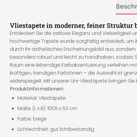
Besch
Vliestapete in moderner, feiner Struktur 
Entdecken Sie die zeitlose Eleganz und Vielseitigkeit u
hochwertige Tapete wurde sorgfältig entwickelt, um I
durch ihr ästhetisches Erscheinungsbild aus, sondern
besonders robust und leicht zu handhaben, sodass Si
Raum eine lebendige Farbakzentuierung verleihen möc
kräftigen, trendigen Farbtönen – die Auswahl ist gren
widerspiegelt. Mit unserer Uni-Vliestapete bringen Si
Produktinformationen:
Material: Vliestapete
Maße (L x B): 1005 x 53 cm
Farbe: beige
Lichtechtheit: gut lichtbeständig