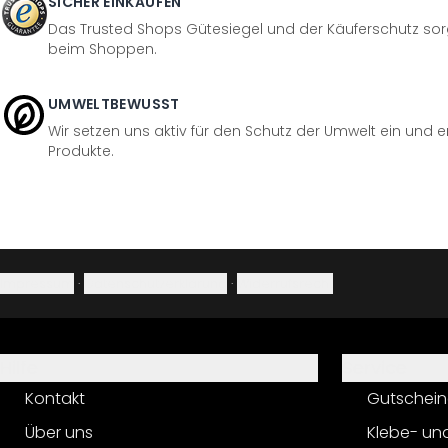
SICHER EINKAUFEN
Das Trusted Shops Gütesiegel und der Käuferschutz sorg
beim Shoppen.
UMWELTBEWUSST
Wir setzen uns aktiv für den Schutz der Umwelt ein und 
Produkte.
Impressum
·
Datenschutzerklärung
·
Widerrufsrecht
Hilfe
Service
Kontakt
Gutschein
Über uns
Klebe- un