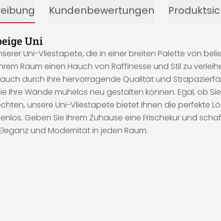
reibung
Kundenbewertungen
Produktsic
beige Uni
nserer Uni-Vliestapete, die in einer breiten Palette von be
hrem Raum einen Hauch von Raffinesse und Stil zu verleihen
 auch durch ihre hervorragende Qualität und Strapazierfä
e Ihre Wände mühelos neu gestalten können. Egal, ob Sie
hten, unsere Uni-Vliestapete bietet Ihnen die perfekte L
zenlos. Geben Sie Ihrem Zuhause eine Frischekur und schaff
e Eleganz und Modernität in jeden Raum.