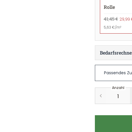
Rolle
41,45 €
29,99 
5,63 €/m²
Bedarfsrechne
Passendes Z
Anzahl