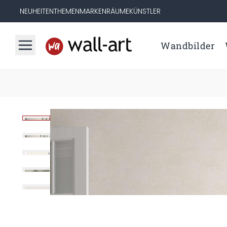
NEUHEITEN
THEMEN
MARKEN
RÄUME
KÜNSTLER
Wandbilder