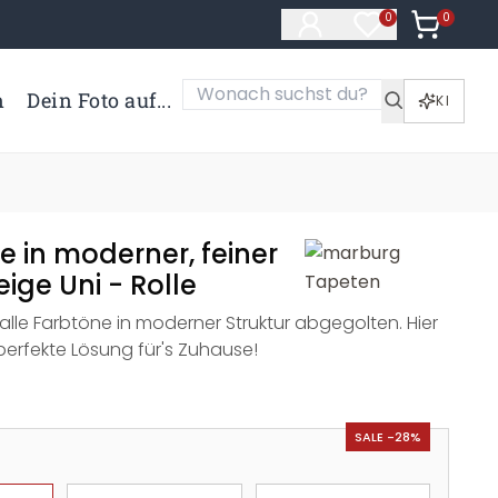
0
Artikel i
0
Artikel im Merk
n
Dein Foto auf...
KI
e in moderner, feiner
eige Uni - Rolle
alle Farbtöne in moderner Struktur abgegolten. Hier
 perfekte Lösung für's Zuhause!
SALE -28%