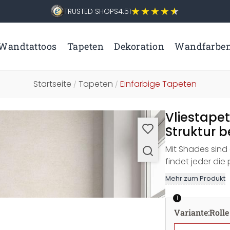
TRUSTED SHOPS
4.51
Wandtattoos
Tapeten
Dekoration
Wandfarbe
Startseite
Tapeten
Einfarbige Tapeten
/
/
Vliestapet
Struktur b
Mit Shades sind 
findet jeder die
Mehr zum Produkt
1
Variante
:
Rolle