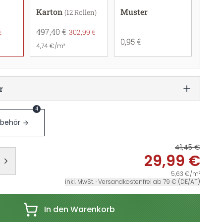
Karton
Muster
(12 Rollen)
497,40 €
€
302,99 €
0,95 €
4,74 €/m²
r
4
ubehör
41,45 €
29,99 €
5,63 €/m²
inkl. MwSt. · Versandkostenfrei ab 79 € (DE/AT)
In den Warenkorb