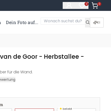
0
Artikel i
0
Artikel im Merk
n
Dein Foto auf...
KI
van de Goor - Herbstallee -
ber für die Wand.
ewertung
cm
★
beliebt