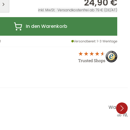
24,90 €
inkl. MwSt. · Versandkostenfrei ab 79 € (DE/AT)
In den Warenkorb
1
Versandbereit
: 1-3 Werktage
Trusted Shops
Wandbild
19,
ab