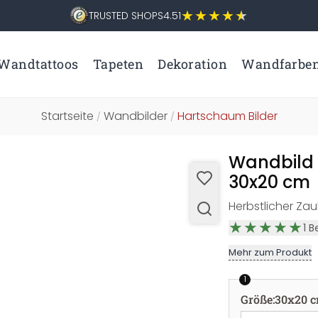
TRUSTED SHOPS
4.51
Wandtattoos
Tapeten
Dekoration
Wandfarbe
Startseite
Wandbilder
Hartschaum Bilder
/
/
Wandbild 
30x20 cm
Herbstlicher Zau
1
B
Mehr zum Produkt
1
Größe
:
30x20 