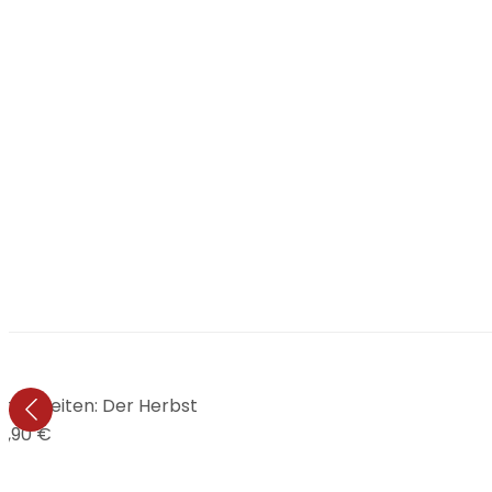
hreszeiten: Der Herbst
9,90 €