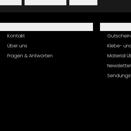
Impressum
·
Datenschutzerklärung
·
Widerrufsrecht
Hilfe
Service
Kontakt
Gutschein
Über uns
Klebe- un
Fragen & Antworten
Material Ü
Newslette
Sendungs