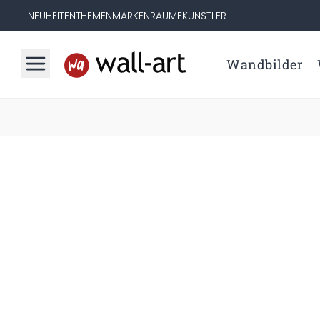
NEUHEITEN
THEMEN
MARKEN
RÄUME
KÜNSTLER
Wandbilder