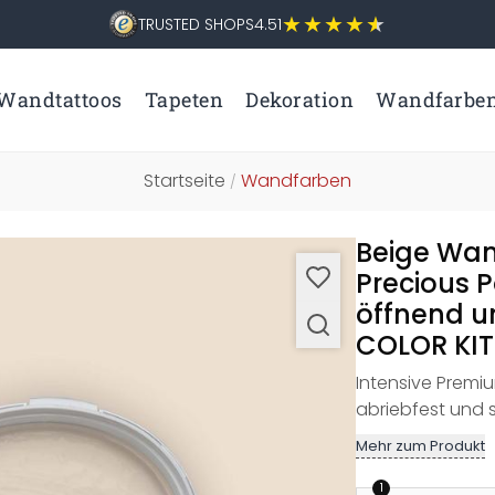
TRUSTED SHOPS
4.51
Wandtattoos
Tapeten
Dekoration
Wandfarbe
Startseite
Wandfarben
/
Beige Wan
Precious 
öffnend u
COLOR KITC
Intensive Premiu
abriebfest und 
Mehr zum Produkt
1