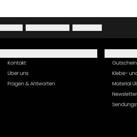
Impressum
·
Datenschutzerklärung
·
Widerrufsrecht
Hilfe
Service
Kontakt
Gutschein
Über uns
Klebe- un
Fragen & Antworten
Material Ü
Newslette
Sendungs