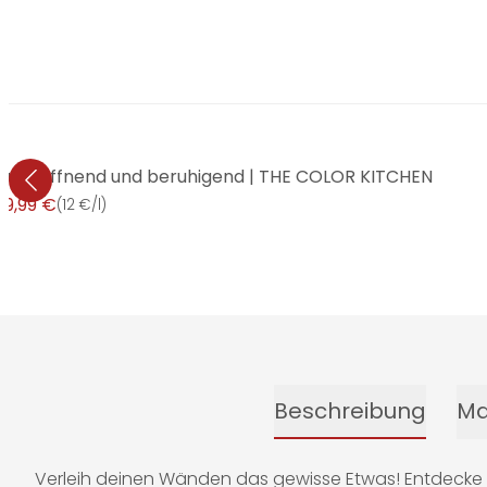
Raum öffnend und beruhigend | THE COLOR KITCHEN
29,99 €
(
12 €/l
)
Beschreibung
Ma
Verleih deinen Wänden das gewisse Etwas! Entdecke d