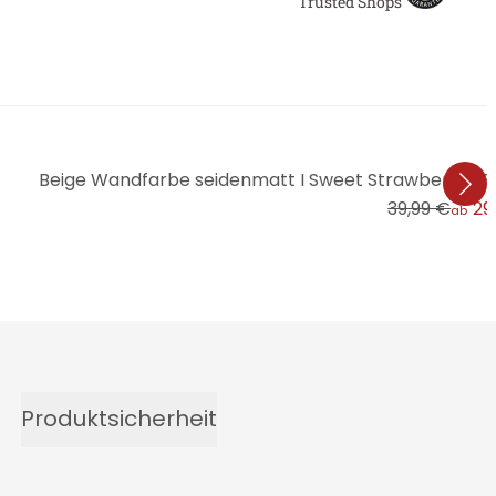
Trusted Shops
Beige Wandfarbe seidenmatt I Sweet Strawberry | 
39,99 €
29
ab
Produktsicherheit