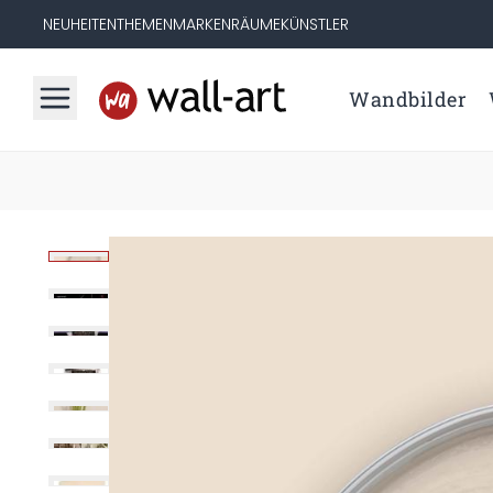
NEUHEITEN
THEMEN
MARKEN
RÄUME
KÜNSTLER
Wandbilder