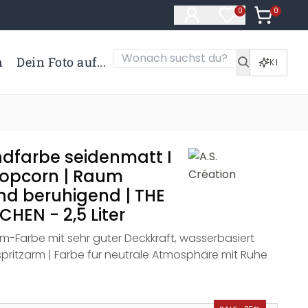
0
Artikel i
0
Artikel im Merk
n
Dein Foto auf...
KI
dfarbe seidenmatt I
Popcorn | Raum
nd beruhigend | THE
HEN - 2,5 Liter
m-Farbe mit sehr guter Deckkraft, wasserbasiert
spritzarm | Farbe für neutrale Atmosphäre mit Ruhe