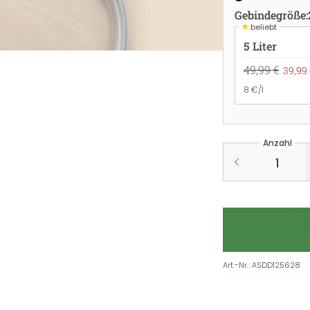
Gebindegröße
:
★
beliebt
5 Liter
49,99 €
39,99 
8 €/l
Anzahl
Art.-Nr.
:
ASDD125628