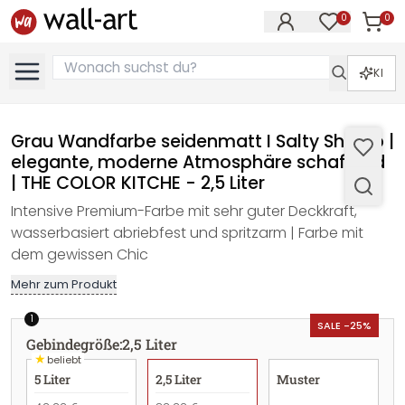
0
0
Artike
Artikel im M
KI
Grau Wandfarbe seidenmatt I Salty Shrimp |
elegante, moderne Atmosphäre schaffend
| THE COLOR KITCHE - 2,5 Liter
Intensive Premium-Farbe mit sehr guter Deckkraft,
wasserbasiert abriebfest und spritzarm | Farbe mit
dem gewissen Chic
Mehr zum Produkt
1
SALE -25%
Gebindegröße
:
2,5 Liter
★
beliebt
5 Liter
2,5 Liter
Muster