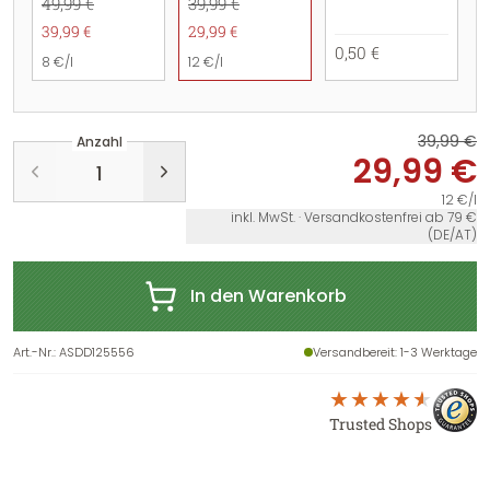
49,99 €
39,99 €
39,99 €
29,99 €
0,50 €
8 €/l
12 €/l
39,99 €
Anzahl
29,99 €
12 €/l
inkl. MwSt. · Versandkostenfrei ab 79 €
(DE/AT)
In den Warenkorb
Art.-Nr.
:
ASDD125556
Versandbereit
: 1-3 Werktage
Trusted Shops