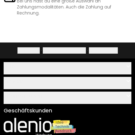
Bei uns hast du eine große Auswahl an
Zahlungsmodalitäten. Auch die Zahlung auf
Rechnung.
Impressum
·
Datenschutzerklärung
·
Widerrufsrecht
Hilfe
Kontakt
Service
Über uns
Gutscheine
Informationen
Fragen & Antworten
Klebe- und Montageanleitungen
AGB
Geschäftskunden
Material Übersicht
Impressum
Newsletter An-/Abmeldung
Versand & Zahlung