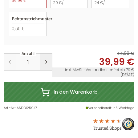
39,99 €
20 €/l
24 €/l
Echtanstrichmuster
0,50 €
44,90 €
Anzahl
39,99 €
inkl. MwSt. · Versandkostenfrei ab 79 €
(DE/AT)
In den Warenkorb
Art.-Nr.
:
ASDD125947
Versandbereit
: 1-3 Werktage
Trusted Shops