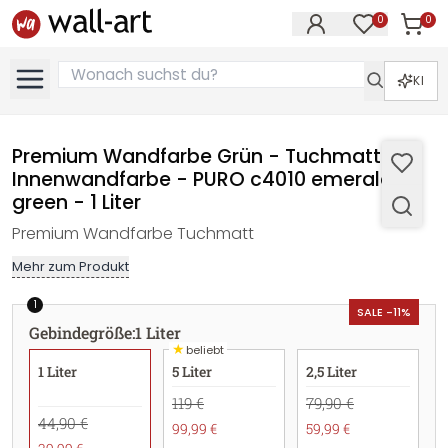
0
0
Artike
Artikel im M
KI
Premium Wandfarbe Grün - Tuchmatte
Innenwandfarbe - PURO c4010 emerald
green - 1 Liter
Premium Wandfarbe Tuchmatt
Mehr zum Produkt
1
SALE -11%
Gebindegröße
:
1 Liter
★
beliebt
1 Liter
5 Liter
2,5 Liter
119 €
79,90 €
44,90 €
99,99 €
59,99 €