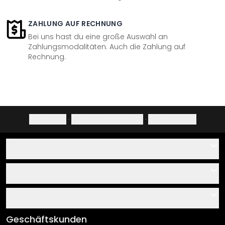
ZAHLUNG AUF RECHNUNG
Bei uns hast du eine große Auswahl an
Zahlungsmodalitäten. Auch die Zahlung auf
Rechnung.
Impressum
·
Datenschutzerklärung
·
Widerrufsrecht
Hilfe
Kontakt
Service
Über uns
Gutscheine
Informationen
Fragen & Antworten
Klebe- und Montageanleitungen
AGB
Geschäftskunden