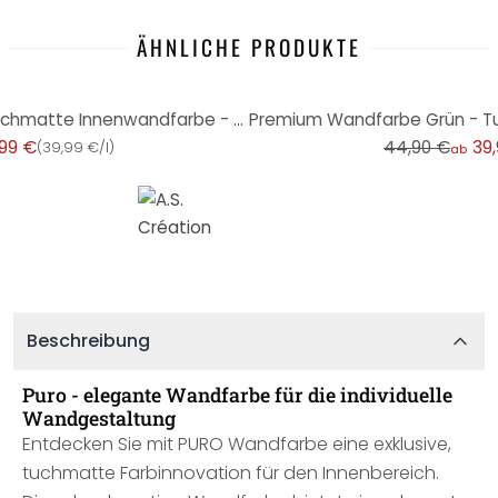
ÄHNLICHE PRODUKTE
-11%
Premium Wandfarbe Blau - Tuchmatte Innenwandfarbe - PURO c4006 emerald green
,99 €
44,90 €
39
(
39,99 €/l
)
ab
Beschreibung
Puro - elegante Wandfarbe für die individuelle
Wandgestaltung
Entdecken Sie mit PURO Wandfarbe eine exklusive,
tuchmatte Farbinnovation für den Innenbereich.