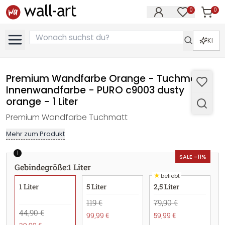
0
0
Artike
Artikel im M
KI
Premium Wandfarbe Orange - Tuchmatte
Innenwandfarbe - PURO c9003 dusty
orange - 1 Liter
Premium Wandfarbe Tuchmatt
Mehr zum Produkt
1
SALE -11%
Gebindegröße
:
1 Liter
★
beliebt
1 Liter
5 Liter
2,5 Liter
119 €
79,90 €
44,90 €
99,99 €
59,99 €