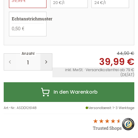
39,99 €
20 €/l
24 €/l
Echtanstrichmuster
0,50 €
44,90 €
Anzahl
39,99 €
inkl. MwSt. · Versandkostenfrei ab 79 €
(DE/AT)
In den Warenkorb
Art.-Nr.
:
ASDD126148
Versandbereit
: 1-3 Werktage
Trusted Shops