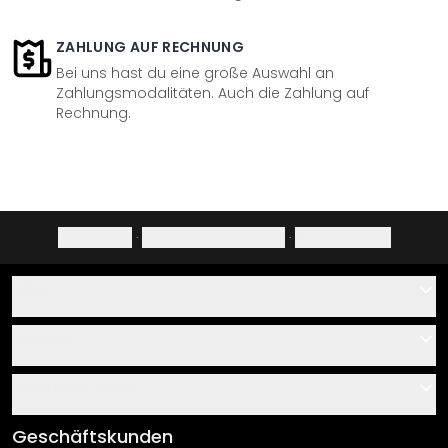
ZAHLUNG AUF RECHNUNG
Bei uns hast du eine große Auswahl an
Zahlungsmodalitäten. Auch die Zahlung auf
Rechnung.
Impressum
·
Datenschutzerklärung
·
Widerrufsrecht
Hilfe
Kontakt
Service
Über uns
Gutscheine
Informationen
Fragen & Antworten
Klebe- und Montageanleitungen
AGB
Geschäftskunden