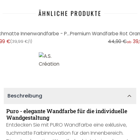
ÄHNLICHE PRODUKTE
-11%
Premium Wandfarbe Rot - Tuchmatte Innenwandfarbe - PURO c9008 dusty orange
,99 €
44,90 €
39
(
39,99 €/l
)
ab
Beschreibung
Puro - elegante Wandfarbe für die individuelle
Wandgestaltung
Entdecken Sie mit PURO Wandfarbe eine exklusive,
tuchmatte Farbinnovation für den Innenbereich.