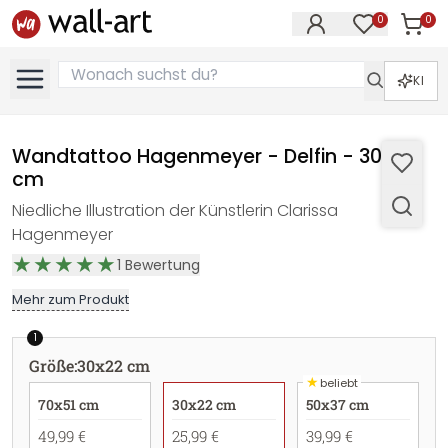
0
0
Artike
Artikel im M
KI
Wandtattoo Hagenmeyer - Delfin - 30x22
cm
Niedliche Illustration der Künstlerin Clarissa
Hagenmeyer
1
Bewertung
Mehr zum Produkt
1
Größe
:
30x22 cm
★
beliebt
70x51 cm
30x22 cm
50x37 cm
49,99 €
25,99 €
39,99 €