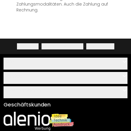
Zahlungsmodalitäten. Auch die Zahlung auf
Rechnung.
Impressum
·
Datenschutzerklärung
·
Widerrufsrecht
Hilfe
Kontakt
Service
Über uns
Gutscheine
Informationen
Fragen & Antworten
Klebe- und Montageanleitungen
AGB
Geschäftskunden
Material Übersicht
Impressum
Newsletter An-/Abmeldung
Versand & Zahlung
Sendungsverfolgung