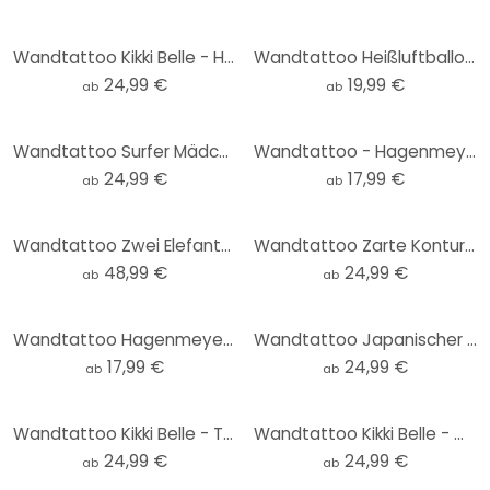
Wandtattoo Kikki Belle - Heimische Tiere im Wald - Rund
Wandtattoo Heißluftballons für das Kinderzimmer (17-teilig) - Kvilis
24,99 €
19,99 €
ab
ab
Wandtattoo Surfer Mädchen beim Sonnenuntergang - Rivers - Rund
Wandtattoo - Hagenmeyer - Coffee
24,99 €
17,99 €
ab
ab
Wandtattoo Zwei Elefanten - Mutter und Kind - Kvilis
Wandtattoo Zarte Konturen einer Frau - Line Art - Tunaboylu - Rund
48,99 €
24,99 €
ab
ab
Wandtattoo Hagenmeyer - Casimir
Wandtattoo Japanischer Tempel im Sonnenaufgang - Roze - Rund
17,99 €
24,99 €
ab
ab
Wandtattoo Kikki Belle - Tropische Fantasiewelt mit Planeten und Palmen - Rund
Wandtattoo Kikki Belle - Waldwunder - Rund
24,99 €
24,99 €
ab
ab