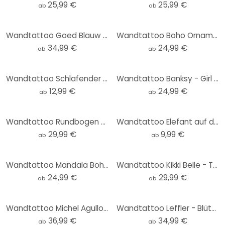
25,99 €
25,99 €
ab
ab
Wandtattoo Goed Blauw - Schildkrötenfamilie
Wandtattoo Boho Ornament in Leinenoptik, Mandala - Bloomery Decor - Rund
34,99 €
24,99 €
ab
ab
Wandtattoo Schlafender Mond
Wandtattoo Banksy - Girl with red balloon - Rund
12,99 €
24,99 €
ab
ab
Wandtattoo Rundbogen Wandpaneel Meerestiere tief im Ozean - Oliver Robins - breit
Wandtattoo Elefant auf dem Roller
29,99 €
9,99 €
ab
ab
Wandtattoo Mandala Boho Gold-grün - Bloomery Decor - Rund
Wandtattoo Kikki Belle - Tropische Vögel - Rund
24,99 €
29,99 €
ab
ab
Wandtattoo Michel Agullo - Planeten Set
Wandtattoo Leffler - Blütenelfen Set
36,99 €
34,99 €
ab
ab