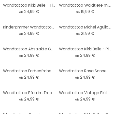
Wandtattoo Kikki Belle - Tierische Abenteuer im Grünen - Rund
Wandtattoo Waldtiere mit Ballons (29-teilig) - Kinderzimmer - Kvilis
24,99 €
19,99 €
ab
ab
Kinderzimmer Wandtattoo Süße Katze im Busch - Korenkova - Rund
Wandtattoo Michel Agullo - Bagger 03
24,99 €
21,99 €
ab
ab
Wandtattoo Abstrakte Geometrie in Balance - Ristova - Rund
Wandtattoo Kikki Belle - Piratenbucht - Rund
24,99 €
24,99 €
ab
ab
Wandtattoo Farbenfrohes Küstendorf im Sommer - Bonne Müller - Rund
Wandtattoo Rosa Sonnenuntergang über dem Wald - SpaceFrog Designs - Rund
24,99 €
24,99 €
ab
ab
Wandtattoo Pfau im Tropengarten auf Mosaik - Bloomery Decor - Rund
Wandtattoo Vintage Blütenpracht auf der Wiese - Lola Peacock - Rund
24,99 €
24,99 €
ab
ab