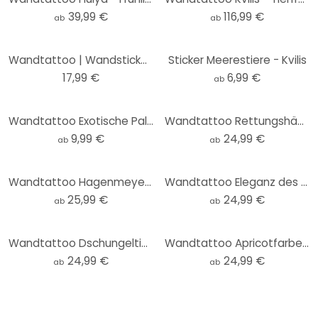
39,99 €
116,99 €
ab
ab
Wandtattoo | Wandsticker für Kinder - Niedliche Tiere unter Palmen - Oliver Robins - 50x70 cm
Sticker Meerestiere - Kvilis
17,99 €
6,99 €
ab
Wandtattoo Exotische Palme
Wandtattoo Rettungshäuschen am Strand - Rivers - Rund
9,99 €
24,99 €
ab
ab
Wandtattoo Hagenmeyer - Stay strong
Wandtattoo Eleganz des Ozeans - Goldene Ströme - Alpenglow Workshop - Rund
25,99 €
24,99 €
ab
ab
Wandtattoo Dschungeltiere auf großer Safari - Ms Tiff - Rund
Wandtattoo Apricotfarbene Sonne - Kubistika - Rund
24,99 €
24,99 €
ab
ab