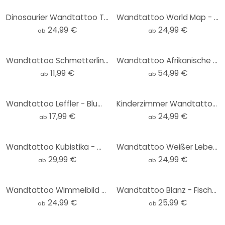
Dinosaurier Wandtattoo T-Rex: Das wilde Gesicht der Urzeit - Jaszke - Rund
Wandtattoo World Map - Braun - Rund
24,99 €
24,99 €
ab
ab
Wandtattoo Schmetterlinge handgezeichnet braun 3-teilig
Wandtattoo Afrikanische Tiere Set - Kvilis (16tlg.)
11,99 €
54,99 €
ab
ab
Wandtattoo Leffler - Blumenfrauen
Kinderzimmer Wandtattoo Oliver Robins - Niedliche Tiere im Wald - Rund
17,99 €
24,99 €
ab
ab
Wandtattoo Kubistika - Wintermorgen - Rund
Wandtattoo Weißer Lebensbaum abstrakt - Grande - Rund
29,99 €
24,99 €
ab
ab
Wandtattoo Wimmelbild Waldtiere - Kikki Belle - Rund
Wandtattoo Blanz - Fische im Meer
24,99 €
25,99 €
ab
ab