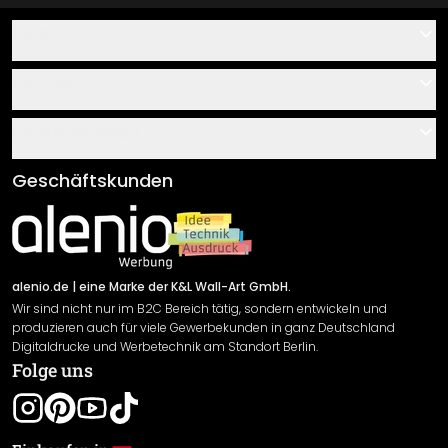
Hilfe
Kontakt
Service
Über uns
Gutscheine
Informationen
Fragen & Antworten
Klebe- und Montageanleitungen
AGB
Geschäftskunden
Material Übersicht
Impressum
Newsletter An-/Abmeldung
Versand & Zahlung
Sendungsverfolgung
Rücksendung
alenio.de
| eine Marke der K&L Wall-Art GmbH.
Wir sind nicht nur im B2C Bereich tätig, sondern entwickeln und
Widerrufsrecht
produzieren auch für viele Gewerbekunden in ganz Deutschland
Datenschutzerklärung
Digitaldrucke und Werbetechnik am Standort Berlin.
Folge uns
Gewährleistung
Leistungserklärung / CE-Zeichen