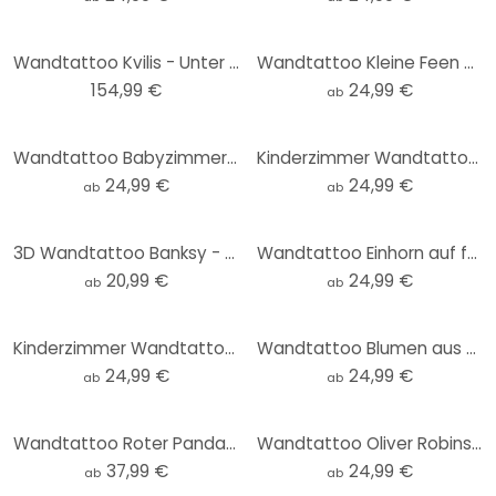
Wandtattoo Kvilis - Unter dem Meer XXL-Set (53-teilig) - 188x120 cm
Wandtattoo Kleine Feen über rosa Wolken - Oliver Robins - Rund
154,99 €
24,99 €
ab
Wandtattoo Babyzimmer - Oliver Robins - Niedliche Tiere unter Palmen - Rund
Kinderzimmer Wandtattoo Sonnensystem mit Planeten und Erde - Ms Tiff - Rund
24,99 €
24,99 €
ab
ab
3D Wandtattoo Banksy - Der Blumenwerfer
Wandtattoo Einhorn auf farbenfroher Blumenwiese - Bonne Müller - Rund
20,99 €
24,99 €
ab
ab
Kinderzimmer Wandtattoo Pferde auf der Blumenwiese - Kikki Belle - Rund
Wandtattoo Blumen aus weißen Perlen - Grande - Rund
24,99 €
24,99 €
ab
ab
Wandtattoo Roter Panda schlafend auf Ast - Kvilis
Wandtattoo Oliver Robins - Baumhaus Party - Rund
37,99 €
24,99 €
ab
ab