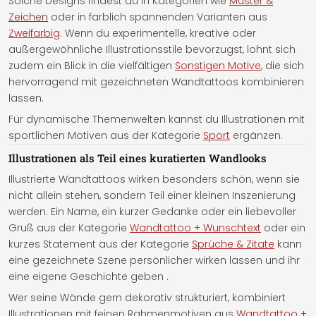
Solche Designs findest du in Kategorien wie
Muster &
Zeichen
oder in farblich spannenden Varianten aus
Zweifarbig
. Wenn du experimentelle, kreative oder
außergewöhnliche Illustrationsstile bevorzugst, lohnt sich
zudem ein Blick in die vielfältigen
Sonstigen Motive
, die sich
hervorragend mit gezeichneten Wandtattoos kombinieren
lassen.
Für dynamische Themenwelten kannst du Illustrationen mit
sportlichen Motiven aus der Kategorie
Sport
ergänzen.
Illustrationen als Teil eines kuratierten Wandlooks
Illustrierte Wandtattoos wirken besonders schön, wenn sie
nicht allein stehen, sondern Teil einer kleinen Inszenierung
werden. Ein Name, ein kurzer Gedanke oder ein liebevoller
Gruß aus der Kategorie
Wandtattoo + Wunschtext
oder ein
kurzes Statement aus der Kategorie
Sprüche & Zitate
kann
eine gezeichnete Szene persönlicher wirken lassen und ihr
eine eigene Geschichte geben .
Wer seine Wände gern dekorativ strukturiert, kombiniert
Illustrationen mit feinen Rahmenmotiven aus
Wandtattoo +