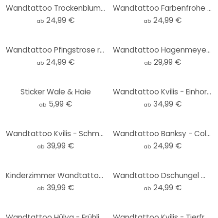
Wandtattoo Trockenblumen - Eleganz der Vergänglichkeit - Treechild - Rund
Wandtattoo Farbenfrohe Frühlingswiese - SpaceFrog Designs - Rund
24,99 €
24,99 €
ab
ab
Wandtattoo Pfingstrose rosé - Haase - Rund
Wandtattoo Hagenmeyer - Bin morgens immer gut drauf...
24,99 €
29,99 €
ab
ab
Sticker Wale & Haie
Wandtattoo Kvilis - Einhorn mit Flügeln
5,99 €
34,99 €
ab
ab
Wandtattoo Kvilis - Schmetterlingselfe
Wandtattoo Banksy - Coloured Rain - Rund
39,99 €
24,99 €
ab
ab
Kinderzimmer Wandtattoo Auf Wolken schlafende Tiere mit Mond und Sternen (31-teilig) - Kvilis
Wandtattoo Dschungel mit Papageien Grün - Bloomery Decor - Rund
39,99 €
24,99 €
ab
ab
Wandtattoo Hülya - Frühlingsmoment
Wandtattoo Kvilis - Tierfreunde im Wald Set (24-teilig)