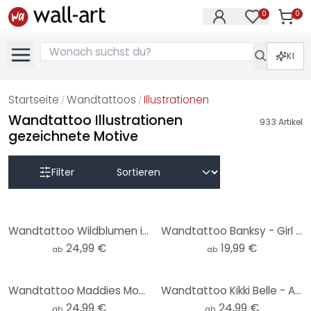
0
0
Artike
Artikel im M
KI
Startseite
Wandtattoos
Illustrationen
/
/
Wandtattoo Illustrationen
933
Artikel
gezeichnete Motive
Filter
Wandtattoo Wildblumen in Kreide-Optik Greige - Bloomery Decor - Rund
Wandtattoo Banksy - Girl with the red Balloon
24,99 €
19,99 €
ab
ab
Wandtattoo Maddies Mood - Jota de jai - Rund
Wandtattoo Kikki Belle - Abenteuer der Dinos - Rund
24,99 €
24,99 €
ab
ab