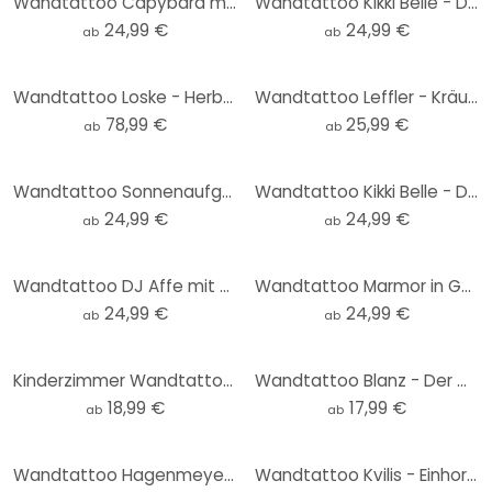
Wandtattoo Capybara mit Gänseblümchen - Rund
Wandtattoo Kikki Belle - Der Bärenkönig - Rund
24,99 €
24,99 €
ab
ab
Wandtattoo Loske - Herbstbaum
Wandtattoo Leffler - Kräuterfrauen 1
78,99 €
25,99 €
ab
ab
Wandtattoo Sonnenaufgang auf dem Land Rund - Kubistika
Wandtattoo Kikki Belle - Dschungel Paradies - Rund
24,99 €
24,99 €
ab
ab
Wandtattoo DJ Affe mit Kopfhörer - Magnusson - Rund
Wandtattoo Marmor in Gold-grün - Haase - Rund
24,99 €
24,99 €
ab
ab
Kinderzimmer Wandtattoo Kleiner Teddybär - Magnusson
Wandtattoo Blanz - Der Walfisch
18,99 €
17,99 €
ab
ab
Wandtattoo Hagenmeyer - Erdmännchen
Wandtattoo Kvilis - Einhorn mit Regenbogen