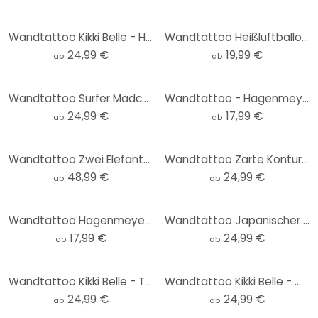
Wandtattoo Kikki Belle - Heimische Tiere im Wald - Rund
Wandtattoo Heißluftballons für das Kinderzimmer (17-teilig) - Kvilis
24,99 €
19,99 €
ab
ab
Wandtattoo Surfer Mädchen beim Sonnenuntergang - Rivers - Rund
Wandtattoo - Hagenmeyer - Coffee
24,99 €
17,99 €
ab
ab
Wandtattoo Zwei Elefanten - Mutter und Kind - Kvilis
Wandtattoo Zarte Konturen einer Frau - Line Art - Tunaboylu - Rund
48,99 €
24,99 €
ab
ab
Wandtattoo Hagenmeyer - Casimir
Wandtattoo Japanischer Tempel im Sonnenaufgang - Roze - Rund
17,99 €
24,99 €
ab
ab
Wandtattoo Kikki Belle - Tropische Fantasiewelt mit Planeten und Palmen - Rund
Wandtattoo Kikki Belle - Waldwunder - Rund
24,99 €
24,99 €
ab
ab