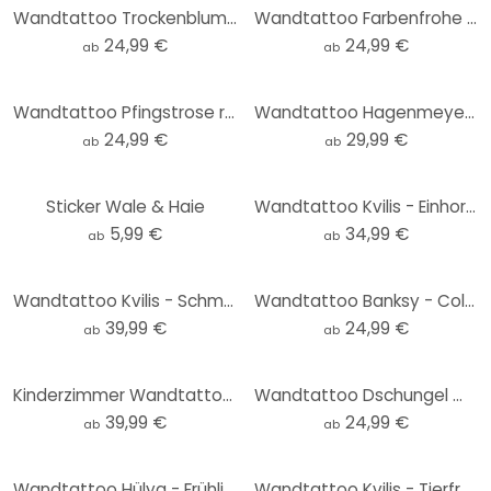
Wandtattoo Trockenblumen - Eleganz der Vergänglichkeit - Treechild - Rund
Wandtattoo Farbenfrohe Frühlingswiese - SpaceFrog Designs - Rund
24,99 €
24,99 €
ab
ab
Wandtattoo Pfingstrose rosé - Haase - Rund
Wandtattoo Hagenmeyer - Bin morgens immer gut drauf...
24,99 €
29,99 €
ab
ab
Sticker Wale & Haie
Wandtattoo Kvilis - Einhorn mit Flügeln
5,99 €
34,99 €
ab
ab
Wandtattoo Kvilis - Schmetterlingselfe
Wandtattoo Banksy - Coloured Rain - Rund
39,99 €
24,99 €
ab
ab
Kinderzimmer Wandtattoo Auf Wolken schlafende Tiere mit Mond und Sternen (31-teilig) - Kvilis
Wandtattoo Dschungel mit Papageien Grün - Bloomery Decor - Rund
39,99 €
24,99 €
ab
ab
Wandtattoo Hülya - Frühlingsmoment
Wandtattoo Kvilis - Tierfreunde im Wald Set (24-teilig)