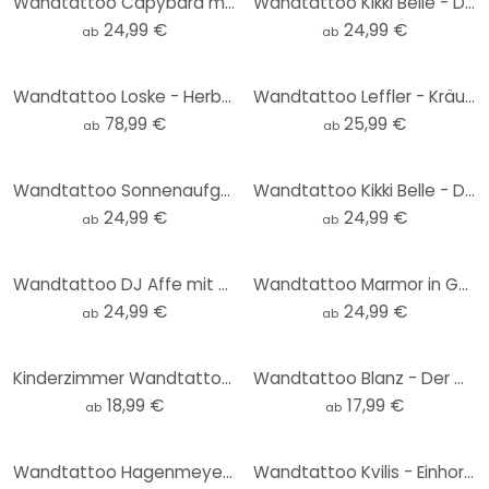
Wandtattoo Capybara mit Gänseblümchen - Rund
Wandtattoo Kikki Belle - Der Bärenkönig - Rund
24,99 €
24,99 €
ab
ab
Wandtattoo Loske - Herbstbaum
Wandtattoo Leffler - Kräuterfrauen 1
78,99 €
25,99 €
ab
ab
Wandtattoo Sonnenaufgang auf dem Land Rund - Kubistika
Wandtattoo Kikki Belle - Dschungel Paradies - Rund
24,99 €
24,99 €
ab
ab
Wandtattoo DJ Affe mit Kopfhörer - Magnusson - Rund
Wandtattoo Marmor in Gold-grün - Haase - Rund
24,99 €
24,99 €
ab
ab
Kinderzimmer Wandtattoo Kleiner Teddybär - Magnusson
Wandtattoo Blanz - Der Walfisch
18,99 €
17,99 €
ab
ab
Wandtattoo Hagenmeyer - Erdmännchen
Wandtattoo Kvilis - Einhorn mit Regenbogen