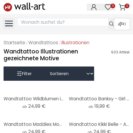
0
0
Artike
Artikel im M
KI
Startseite
Wandtattoos
Illustrationen
/
/
Wandtattoo Illustrationen
933
Artikel
gezeichnete Motive
Filter
Wandtattoo Wildblumen in Kreide-Optik Greige - Bloomery Decor - Rund
Wandtattoo Banksy - Girl with the red Balloon
24,99 €
19,99 €
ab
ab
Wandtattoo Maddies Mood - Jota de jai - Rund
Wandtattoo Kikki Belle - Abenteuer der Dinos - Rund
24,99 €
24,99 €
ab
ab