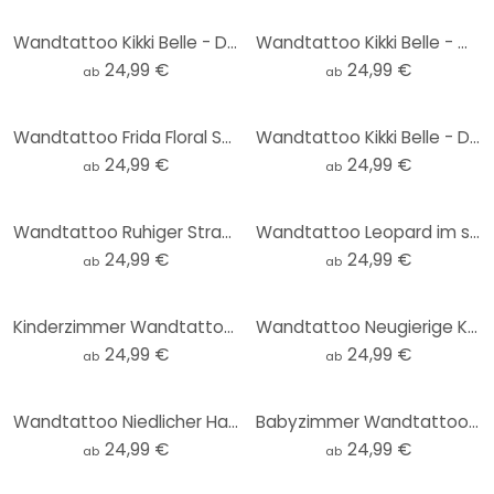
Wandtattoo Kikki Belle - Dschungel Jive - Sepia - Rund
Wandtattoo Kikki Belle - Waldspaß - Rund
24,99 €
24,99 €
ab
ab
Wandtattoo Frida Floral Studio - Frida Floral - Rund
Wandtattoo Kikki Belle - Dschungel Suchbild - Rund
24,99 €
24,99 €
ab
ab
Wandtattoo Ruhiger Strand bei Sonnenuntergang - Rivers - Rund
Wandtattoo Leopard im smaragdgrünen Dschungel - Manovski - Rund
24,99 €
24,99 €
ab
ab
Kinderzimmer Wandtattoo - Oliver Robins - Bunter Bauernhof mit Tieren - Rund
Wandtattoo Neugierige Katze - Korenkova - Rund
24,99 €
24,99 €
ab
ab
Wandtattoo Niedlicher Hase mit Kamillenblumen - Korenkova - Rund
Babyzimmer Wandtattoo Oliver Robins - Arche Noah - Rund
24,99 €
24,99 €
ab
ab