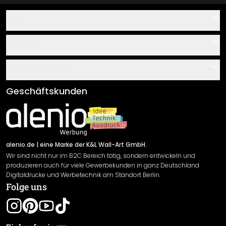
Hilfe
Kontakt
Service
Über uns
Gutscheine
Informationen
Fragen & Antworten
Klebe- und Montageanleitungen
AGB
Geschäftskunden
Material Übersicht
Impressum
Newsletter An-/Abmeldung
Versand & Zahlung
Sendungsverfolgung
Rücksendung
alenio.de
| eine Marke der K&L Wall-Art GmbH.
Wir sind nicht nur im B2C Bereich tätig, sondern entwickeln und
Widerrufsrecht
produzieren auch für viele Gewerbekunden in ganz Deutschland
Datenschutzerklärung
Digitaldrucke und Werbetechnik am Standort Berlin.
Folge uns
Gewährleistung
Leistungserklärung / CE-Zeichen