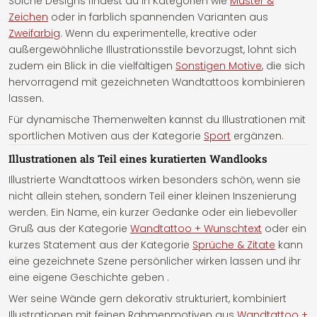
Solche Designs findest du in Kategorien wie
Muster &
Zeichen
oder in farblich spannenden Varianten aus
Zweifarbig
. Wenn du experimentelle, kreative oder
außergewöhnliche Illustrationsstile bevorzugst, lohnt sich
zudem ein Blick in die vielfältigen
Sonstigen Motive
, die sich
hervorragend mit gezeichneten Wandtattoos kombinieren
lassen.
Für dynamische Themenwelten kannst du Illustrationen mit
sportlichen Motiven aus der Kategorie
Sport
ergänzen.
Illustrationen als Teil eines kuratierten Wandlooks
Illustrierte Wandtattoos wirken besonders schön, wenn sie
nicht allein stehen, sondern Teil einer kleinen Inszenierung
werden. Ein Name, ein kurzer Gedanke oder ein liebevoller
Gruß aus der Kategorie
Wandtattoo + Wunschtext
oder ein
kurzes Statement aus der Kategorie
Sprüche & Zitate
kann
eine gezeichnete Szene persönlicher wirken lassen und ihr
eine eigene Geschichte geben .
Wer seine Wände gern dekorativ strukturiert, kombiniert
Illustrationen mit feinen Rahmenmotiven aus
Wandtattoo +