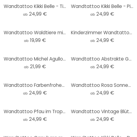
Wandtattoo Kikki Belle - Tierische Abenteuer im Grünen - Rund
Wandtattoo Kikki Belle - Piratenbucht - Rund
24,99 €
24,99 €
ab
ab
Wandtattoo Waldtiere mit Ballons (29-teilig) - Kinderzimmer - Kvilis
Kinderzimmer Wandtattoo Süße Katze im Busch - Korenkova - Rund
19,99 €
24,99 €
ab
ab
Wandtattoo Michel Agullo - Bagger 03
Wandtattoo Abstrakte Geometrie in Balance - Ristova - Rund
21,99 €
24,99 €
ab
ab
Wandtattoo Farbenfrohes Küstendorf im Sommer - Bonne Müller - Rund
Wandtattoo Rosa Sonnenuntergang über dem Wald - SpaceFrog Designs - Rund
24,99 €
24,99 €
ab
ab
Wandtattoo Pfau im Tropengarten auf Mosaik - Bloomery Decor - Rund
Wandtattoo Vintage Blütenpracht auf der Wiese - Lola Peacock - Rund
24,99 €
24,99 €
ab
ab