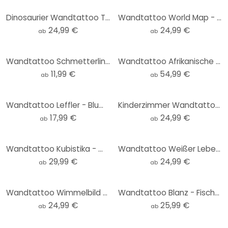
Dinosaurier Wandtattoo T-Rex: Das wilde Gesicht der Urzeit - Jaszke - Rund
Wandtattoo World Map - Braun - Rund
24,99 €
24,99 €
ab
ab
Wandtattoo Schmetterlinge handgezeichnet braun 3-teilig
Wandtattoo Afrikanische Tiere Set - Kvilis (16tlg.)
11,99 €
54,99 €
ab
ab
Wandtattoo Leffler - Blumenfrauen
Kinderzimmer Wandtattoo Oliver Robins - Niedliche Tiere im Wald - Rund
17,99 €
24,99 €
ab
ab
Wandtattoo Kubistika - Wintermorgen - Rund
Wandtattoo Weißer Lebensbaum abstrakt - Grande - Rund
29,99 €
24,99 €
ab
ab
Wandtattoo Wimmelbild Waldtiere - Kikki Belle - Rund
Wandtattoo Blanz - Fische im Meer
24,99 €
25,99 €
ab
ab