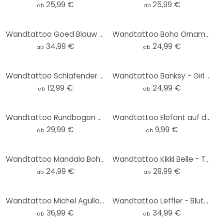
25,99 €
25,99 €
ab
ab
Wandtattoo Goed Blauw - Schildkrötenfamilie
Wandtattoo Boho Ornament in Leinenoptik, Mandala - Bloomery Decor - Rund
34,99 €
24,99 €
ab
ab
Wandtattoo Schlafender Mond
Wandtattoo Banksy - Girl with red balloon - Rund
12,99 €
24,99 €
ab
ab
Wandtattoo Rundbogen Wandpaneel Meerestiere tief im Ozean - Oliver Robins - breit
Wandtattoo Elefant auf dem Roller
29,99 €
9,99 €
ab
ab
Wandtattoo Mandala Boho Gold-grün - Bloomery Decor - Rund
Wandtattoo Kikki Belle - Tropische Vögel - Rund
24,99 €
29,99 €
ab
ab
Wandtattoo Michel Agullo - Planeten Set
Wandtattoo Leffler - Blütenelfen Set
36,99 €
34,99 €
ab
ab