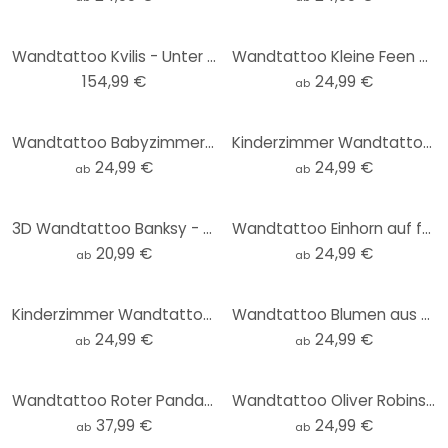
Wandtattoo Kvilis - Unter dem Meer XXL-Set (53-teilig) - 188x120 cm
Wandtattoo Kleine Feen über rosa Wolken - Oliver Robins - Rund
154,99 €
24,99 €
ab
Wandtattoo Babyzimmer - Oliver Robins - Niedliche Tiere unter Palmen - Rund
Kinderzimmer Wandtattoo Sonnensystem mit Planeten und Erde - Ms Tiff - Rund
24,99 €
24,99 €
ab
ab
3D Wandtattoo Banksy - Der Blumenwerfer
Wandtattoo Einhorn auf farbenfroher Blumenwiese - Bonne Müller - Rund
20,99 €
24,99 €
ab
ab
Kinderzimmer Wandtattoo Pferde auf der Blumenwiese - Kikki Belle - Rund
Wandtattoo Blumen aus weißen Perlen - Grande - Rund
24,99 €
24,99 €
ab
ab
Wandtattoo Roter Panda schlafend auf Ast - Kvilis
Wandtattoo Oliver Robins - Baumhaus Party - Rund
37,99 €
24,99 €
ab
ab