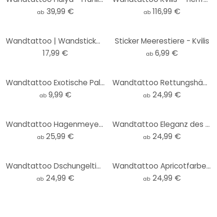
39,99 €
116,99 €
ab
ab
Wandtattoo | Wandsticker für Kinder - Niedliche Tiere unter Palmen - Oliver Robins - 50x70 cm
Sticker Meerestiere - Kvilis
17,99 €
6,99 €
ab
Wandtattoo Exotische Palme
Wandtattoo Rettungshäuschen am Strand - Rivers - Rund
9,99 €
24,99 €
ab
ab
Wandtattoo Hagenmeyer - Stay strong
Wandtattoo Eleganz des Ozeans - Goldene Ströme - Alpenglow Workshop - Rund
25,99 €
24,99 €
ab
ab
Wandtattoo Dschungeltiere auf großer Safari - Ms Tiff - Rund
Wandtattoo Apricotfarbene Sonne - Kubistika - Rund
24,99 €
24,99 €
ab
ab