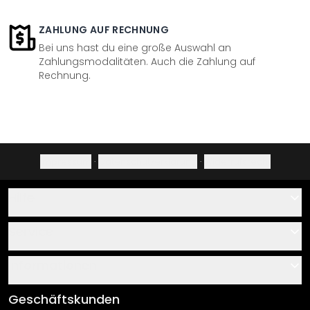
ZAHLUNG AUF RECHNUNG
Bei uns hast du eine große Auswahl an
Zahlungsmodalitäten. Auch die Zahlung auf
Rechnung.
Impressum
·
Datenschutzerklärung
·
Widerrufsrecht
Hilfe
Kontakt
Service
Über uns
Gutscheine
Informationen
Fragen & Antworten
Klebe- und Montageanleitungen
AGB
Geschäftskunden
Material Übersicht