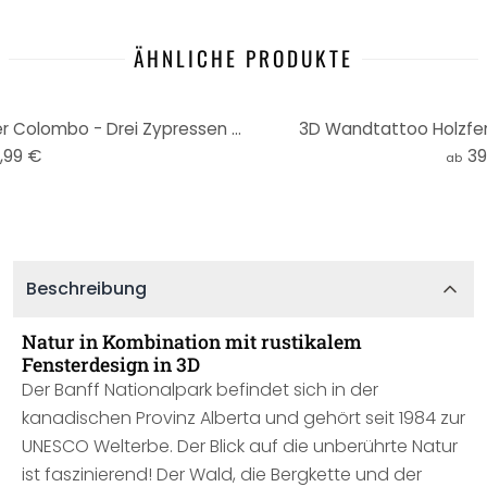
ÄHNLICHE PRODUKTE
3D Wandtattoo Doppelfenster Colombo - Drei Zypressen am Weg
3D Wandtattoo Holzfe
,99 €
39
ab
Beschreibung
Natur in Kombination mit rustikalem
Fensterdesign in 3D
Der Banff Nationalpark befindet sich in der
kanadischen Provinz Alberta und gehört seit 1984 zur
UNESCO Welterbe. Der Blick auf die unberührte Natur
ist faszinierend! Der Wald, die Bergkette und der