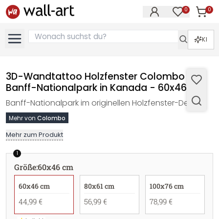
0
0
Artike
Artikel im M
KI
3D-Wandtattoo Holzfenster Colombo -
Banff-Nationalpark in Kanada - 60x46 cm
Banff-Nationalpark im originellen Holzfenster-Design.
Mehr von
Colombo
Mehr zum Produkt
1
Größe
:
60x46 cm
60x46 cm
80x61 cm
100x76 cm
44,99 €
56,99 €
78,99 €