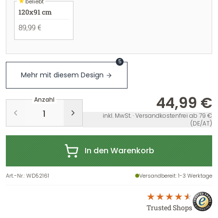
★
beliebt
120x91 cm
89,99 €
5
Mehr mit diesem Design
44,99 €
Anzahl
inkl. MwSt. · Versandkostenfrei ab 79 €
(DE/AT)
In den Warenkorb
Art.-Nr.
:
WD52161
Versandbereit
: 1-3 Werktage
Trusted Shops