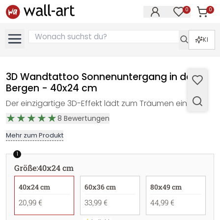
0
0
Artike
Artikel im M
KI
3D Wandtattoo Sonnenuntergang in den
Bergen - 40x24 cm
Der einzigartige 3D-Effekt lädt zum Träumen ein!
8
Bewertungen
Mehr zum Produkt
1
Größe
:
40x24 cm
40x24 cm
60x36 cm
80x49 cm
20,99 €
33,99 €
44,99 €