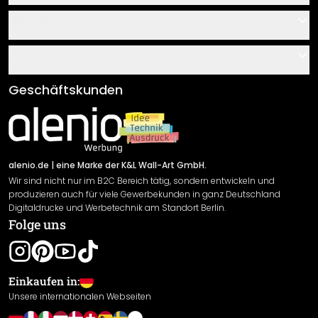
Kontakt
Service
Über uns
Gutscheine
Informationen
Fragen & Antworten
Klebe- und Montageanleitungen
AGB
Geschäftskunden
Material Übersicht
Impressum
Newsletter An-/Abmeldung
Versand & Zahlung
Sendungsverfolgung
Rücksendung
alenio.de
| eine Marke der K&L Wall-Art GmbH.
Wir sind nicht nur im B2C Bereich tätig, sondern entwickeln und
Widerrufsrecht
produzieren auch für viele Gewerbekunden in ganz Deutschland
Datenschutzerklärung
Digitaldrucke und Werbetechnik am Standort Berlin.
Folge uns
Gewährleistung
Leistungserklärung / CE-Zeichen
Cookie Einstellungen
Einkaufen in:
Unsere internationalen Webseiten