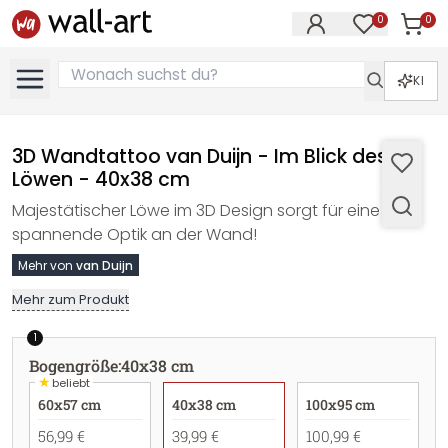
0
0
Artike
Artikel im M
KI
3D Wandtattoo van Duijn - Im Blick des
Löwen - 40x38 cm
Majestätischer Löwe im 3D Design sorgt für eine
spannende Optik an der Wand!
Mehr von
van Duijn
Mehr zum Produkt
1
Bogengröße
:
40x38 cm
★
beliebt
60x57 cm
40x38 cm
100x95 cm
56,99 €
39,99 €
100,99 €