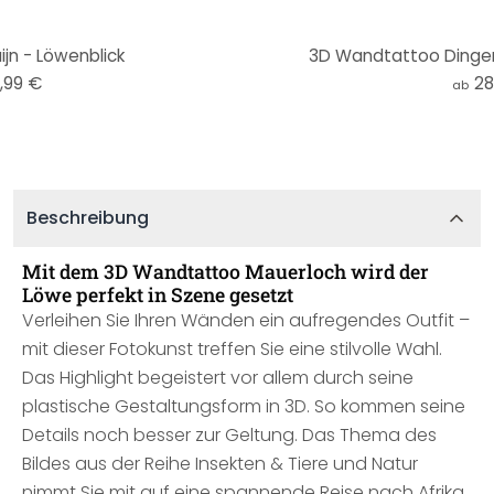
ijn - Löwenblick
3D Wandtattoo Dinge
,99 €
28
ab
Beschreibung
Mit dem 3D Wandtattoo Mauerloch wird der
Löwe perfekt in Szene gesetzt
Verleihen Sie Ihren Wänden ein aufregendes Outfit –
mit dieser Fotokunst treffen Sie eine stilvolle Wahl.
Das Highlight begeistert vor allem durch seine
plastische Gestaltungsform in 3D. So kommen seine
Details noch besser zur Geltung. Das Thema des
Bildes aus der Reihe Insekten & Tiere und Natur
nimmt Sie mit auf eine spannende Reise nach Afrika.