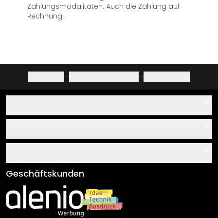
Zahlungsmodalitäten. Auch die Zahlung auf
Rechnung.
Impressum
·
Datenschutzerklärung
·
Widerrufsrecht
Hilfe
Kontakt
Service
Über uns
Gutscheine
Informationen
Fragen & Antworten
Klebe- und Montageanleitungen
AGB
Geschäftskunden
Material Übersicht
Impressum
Newsletter An-/Abmeldung
Versand & Zahlung
Sendungsverfolgung