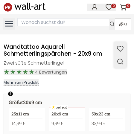
0
0
Artike
Artikel im M
KI
Wandtattoo Aquarell
Schmetterlingspärchen - 20x9 cm
Zwei süße Schmetterlinge!
4
Bewertungen
Mehr zum Produkt
1
Größe
:
20x9 cm
★
beliebt
25x11 cm
20x9 cm
50x23 cm
14,99 €
9,99 €
33,99 €