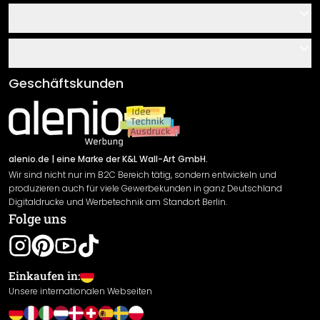
Kontakt
Service
Über uns
Gutscheine
Informationen
Fragen & Antworten
Klebe- und Montageanleitungen
AGB
Geschäftskunden
Material Übersicht
Impressum
Newsletter An-/Abmeldung
Versand & Zahlung
Sendungsverfolgung
Rücksendung
alenio.de
| eine Marke der K&L Wall-Art GmbH.
Wir sind nicht nur im B2C Bereich tätig, sondern entwickeln und
Widerrufsrecht
produzieren auch für viele Gewerbekunden in ganz Deutschland
Datenschutzerklärung
Digitaldrucke und Werbetechnik am Standort Berlin.
Folge uns
Gewährleistung
Leistungserklärung / CE-Zeichen
Cookie Einstellungen
Einkaufen in:
Unsere internationalen Webseiten