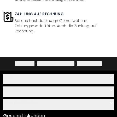
ZAHLUNG AUF RECHNUNG
Bei uns hast du eine große Auswahl an
Zahlungsmodalitäten. Auch die Zahlung auf
Rechnung.
Impressum
·
Datenschutzerklärung
·
Widerrufsrecht
Hilfe
Kontakt
Service
Über uns
Gutscheine
Informationen
Fragen & Antworten
Klebe- und Montageanleitungen
AGB
Geschäftskunden