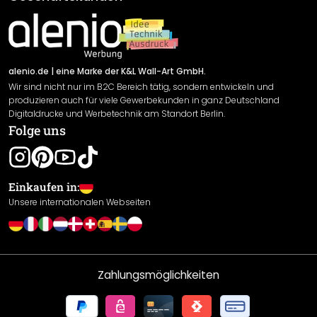
Material Übersicht
Impressum
Newsletter An-/Abmeldung
Versand & Zahlung
Sendungsverfolgung
Rücksendung
alenio.de
| eine Marke der K&L Wall-Art GmbH.
Wir sind nicht nur im B2C Bereich tätig, sondern entwickeln und
Widerrufsrecht
produzieren auch für viele Gewerbekunden in ganz Deutschland
Datenschutzerklärung
Digitaldrucke und Werbetechnik am Standort Berlin.
Folge uns
Gewährleistung
Leistungserklärung / CE-Zeichen
Cookie Einstellungen
Einkaufen in:
Unsere internationalen Webseiten
Zahlungsmöglichkeiten