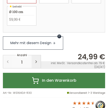
★
beliebt
Ø 100 cm
59,99 €
17
Mehr mit diesem Design
24,99 €
Anzahl
inkl. MwSt. · Versandkostenfrei ab 79 €
(DE/AT)
In den Warenkorb
Art.-Nr.
:
WS1640A-R30
Versandbereit
: 1-3 Werktage