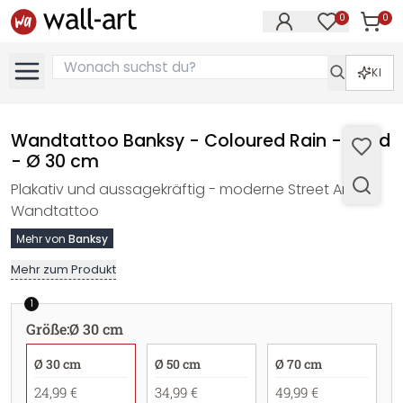
0
0
Artike
Artikel im M
KI
Wandtattoo Banksy - Coloured Rain - Rund
- Ø 30 cm
Plakativ und aussagekräftig - moderne Street Art als
Wandtattoo
Mehr von
Banksy
Mehr zum Produkt
1
Größe
:
Ø 30 cm
Ø 30 cm
Ø 50 cm
Ø 70 cm
24,99 €
34,99 €
49,99 €