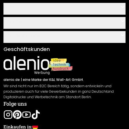
Hilfe
Kontakt
Service
Über uns
Gutscheine
Informationen
Fragen & Antworten
Klebe- und Montageanleitungen
AGB
Geschäftskunden
Material Übersicht
Impressum
Newsletter An-/Abmeldung
Versand & Zahlung
Sendungsverfolgung
Rücksendung
alenio.de
| eine Marke der K&L Wall-Art GmbH.
Wir sind nicht nur im B2C Bereich tätig, sondern entwickeln und
Widerrufsrecht
produzieren auch für viele Gewerbekunden in ganz Deutschland
Datenschutzerklärung
Digitaldrucke und Werbetechnik am Standort Berlin.
Folge uns
Gewährleistung
Leistungserklärung / CE-Zeichen
Cookie Einstellungen
Einkaufen in: