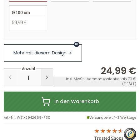
Ø 100 cm
59,99 €
18
Mehr mit diesem Design
24,99 €
Anzahl
inkl. MwSt. · Versandkostenfrei ab 79 €
(DE/AT)
In den Warenkorb
Art.-Nr.
:
WS1X2942669-R30
Versandbereit
: 1-3 Werktage
Trusted Shops