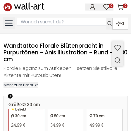
0
0
Artike
Artikel im M
KI
Wandtattoo Florale Blütenpracht in
Purpurtönen - Anis Illustration - Rund - Ø 30
cm
Florale Eleganz zum Aufkleben – setzen Sie stilvolle
Akzente mit Purpurblüten!
Mehr zum Produkt
1
Größe
:
Ø 30 cm
★
beliebt
Ø 30 cm
Ø 50 cm
Ø 70 cm
24,99 €
34,99 €
49,99 €