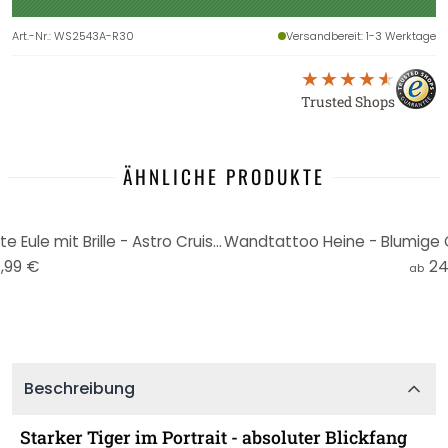
Art.-Nr.
:
WS2543A-R30
Versandbereit
: 1-3 Werktage
Trusted Shops
ÄHNLICHE PRODUKTE
Wandtattoo Heine - Intelligente Eule mit Brille - Astro Cruise - Rund
,99 €
24
ab
Beschreibung
Starker Tiger im Portrait - absoluter Blickfang