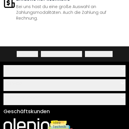
Bei uns hast du eine große Auswahl an
Zahlungsmodalitäten. Auch die Zahlung auf
Rechnung.
Impressum
·
Datenschutzerklärung
·
Widerrufsrecht
Hilfe
Kontakt
Service
Über uns
Gutscheine
Informationen
Fragen & Antworten
Klebe- und Montageanleitungen
AGB
Geschäftskunden
Material Übersicht
Impressum
Newsletter An-/Abmeldung