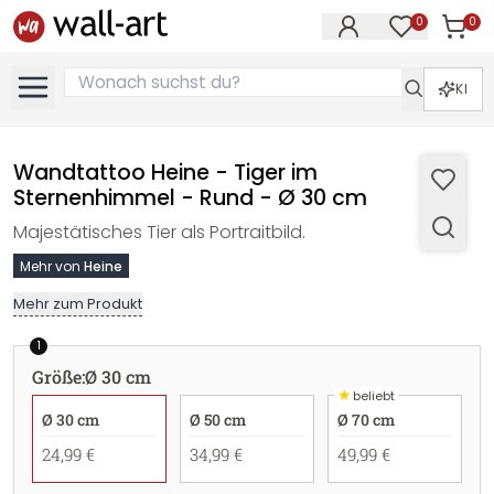
0
0
Artike
Artikel im M
KI
Wandtattoo Heine - Tiger im
Sternenhimmel - Rund - Ø 30 cm
Majestätisches Tier als Portraitbild.
Mehr von
Heine
Mehr zum Produkt
1
Größe
:
Ø 30 cm
★
beliebt
Ø 30 cm
Ø 50 cm
Ø 70 cm
24,99 €
34,99 €
49,99 €