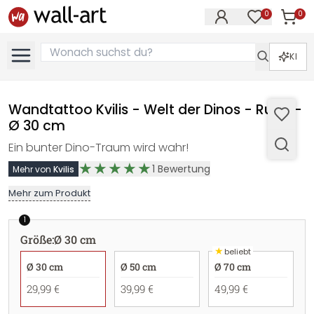
0
0
Artike
Artikel im M
KI
Wandtattoo Kvilis - Welt der Dinos - Rund -
Ø 30 cm
Ein bunter Dino-Traum wird wahr!
1
Bewertung
Mehr von
Kvilis
Mehr zum Produkt
1
Größe
:
Ø 30 cm
★
beliebt
Ø 30 cm
Ø 50 cm
Ø 70 cm
29,99 €
39,99 €
49,99 €