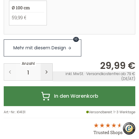
Ø 100 cm
59,99 €
10
Mehr mit diesem Design
29,99 €
Anzahl
inkl. MwSt. · Versandkostenfrei ab 79 €
(DE/AT)
In den Warenkorb
Art.-Nr.
:
K14131
Versandbereit
: 1-3 Werktage
Trusted Shops