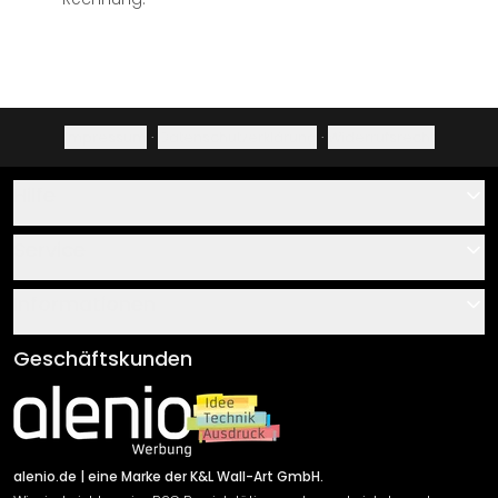
Impressum
·
Datenschutzerklärung
·
Widerrufsrecht
Hilfe
Kontakt
Service
Über uns
Gutscheine
Informationen
Fragen & Antworten
Klebe- und Montageanleitungen
AGB
Geschäftskunden
Material Übersicht
Impressum
Newsletter An-/Abmeldung
Versand & Zahlung
Sendungsverfolgung
Rücksendung
alenio.de
| eine Marke der K&L Wall-Art GmbH.