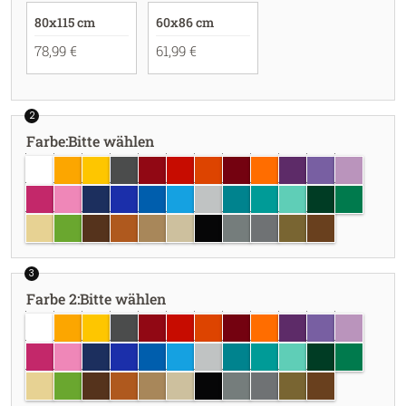
80x115 cm
60x86 cm
78,99 €
61,99 €
2
Farbe
:
Bitte wählen
weiss
goldgelb
gelb
dunkelgrau
dunkelrot
rot
hellrot
burgundy
pastellorange
violett
lavendel
flieder
pink
hellrosa
dunkelblau
brillantblau
azurblau
hellblau
hellgrau
türkisblau
türkis
mint
dunkelgrün
grün
creme
lindgrün
braun
haselnuss
hellbraun
beige
schwarz
grau
silber
gold
kupfer
3
Farbe 2
:
Bitte wählen
weiss
goldgelb
gelb
dunkelgrau
dunkelrot
rot
hellrot
burgundy
pastellorange
violett
lavendel
flieder
pink
hellrosa
dunkelblau
brillantblau
azurblau
hellblau
hellgrau
türkisblau
türkis
mint
dunkelgrün
grün
creme
lindgrün
braun
haselnuss
hellbraun
beige
schwarz
grau
silber
gold
kupfer