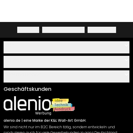
Impressum
·
Datenschutzerklärung
·
Widerrufsrecht
Hilfe
Kontakt
Service
Über uns
Gutscheine
Informationen
Fragen & Antworten
Klebe- und Montageanleitungen
AGB
Geschäftskunden
Material Übersicht
Impressum
Newsletter An-/Abmeldung
Versand & Zahlung
Sendungsverfolgung
Rücksendung
alenio.de
| eine Marke der K&L Wall-Art GmbH.
Wir sind nicht nur im B2C Bereich tätig, sondern entwickeln und
Widerrufsrecht
produzieren auch für viele Gewerbekunden in ganz Deutschland