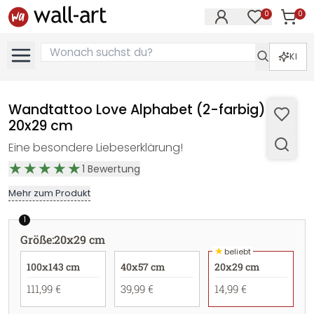
0
0
Artike
Artikel im M
KI
Wandtattoo Love Alphabet (2-farbig) -
20x29 cm
Eine besondere Liebeserklärung!
1
Bewertung
Mehr zum Produkt
1
Größe
:
20x29 cm
★
beliebt
100x143 cm
40x57 cm
20x29 cm
111,99 €
39,99 €
14,99 €