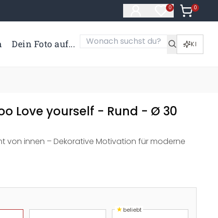
0
Artikel i
0
Artikel im Merk
n
Dein Foto auf...
KI
o Love yourself - Rund - Ø 30
 von innen – Dekorative Motivation für moderne
★
beliebt