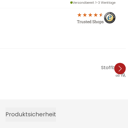
Versandbereit
: 1-3 Werktage
Trusted Shops
Stoffbild Lo
19,
ab
Produktsicherheit