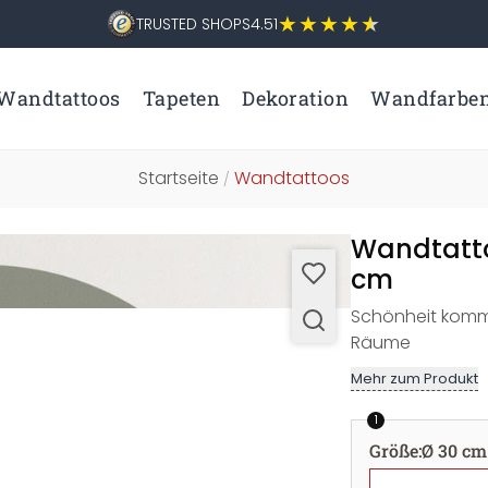
TRUSTED SHOPS
4.51
Wandtattoos
Tapeten
Dekoration
Wandfarbe
Startseite
Wandtattoos
/
Wandtatto
cm
Schönheit kommt
Räume
Mehr zum Produkt
1
Größe
:
Ø 30 cm