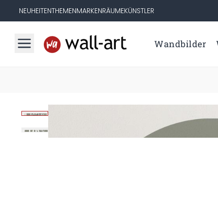
NEUHEITEN
THEMEN
MARKEN
RÄUME
KÜNSTLER
Wandbilder