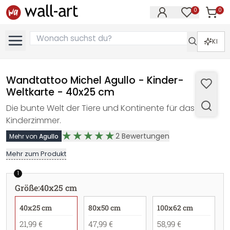
0
0
Artike
Artikel im M
KI
Wandtattoo Michel Agullo - Kinder-
Weltkarte - 40x25 cm
Die bunte Welt der Tiere und Kontinente für das
Kinderzimmer.
2
Bewertungen
Mehr von
Agullo
Mehr zum Produkt
1
Größe
:
40x25 cm
40x25 cm
80x50 cm
100x62 cm
21,99 €
47,99 €
58,99 €