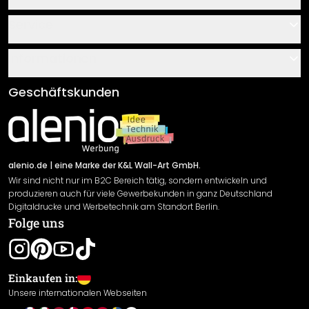
Kontakt
Service
Über uns
Gutscheine
Informationen
Fragen & Antworten
Klebe- und Montageanleitungen
AGB
Geschäftskunden
Material Übersicht
Impressum
Newsletter An-/Abmeldung
Versand & Zahlung
Sendungsverfolgung
Rücksendung
alenio.de
| eine Marke der K&L Wall-Art GmbH.
Wir sind nicht nur im B2C Bereich tätig, sondern entwickeln und
Widerrufsrecht
produzieren auch für viele Gewerbekunden in ganz Deutschland
Datenschutzerklärung
Digitaldrucke und Werbetechnik am Standort Berlin.
Folge uns
Gewährleistung
Leistungserklärung / CE-Zeichen
Cookie Einstellungen
Einkaufen in:
Unsere internationalen Webseiten