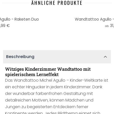
ÄHNLICHE PRODUKTE
gullo - Raketen Duo
Wandtattoo Agullo -
,99 €
31
ab
Beschreibung
Witziges Kinderzimmer Wandtattoo mit
spielerischem Lerneffekt
Das Wandtattoo Michel Agullo – Kinder-Weltkarte ist
ein echter Hingucker in jedem Kinderzimmer. Dank
der wunderbar farbenfrohen Gestaltung mit
detailreichen Motiven, können Mädchen und
Jungen zu begeisterten Entdeckern ferner
Kontinente werden. Jedes Bildthema eignet sich