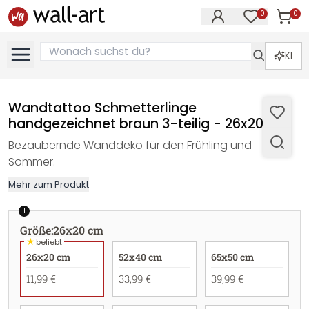
0
0
Artike
Artikel im M
KI
Wandtattoo Schmetterlinge
handgezeichnet braun 3-teilig - 26x20 cm
Bezaubernde Wanddeko für den Frühling und
Sommer.
Mehr zum Produkt
1
Größe
:
26x20 cm
★
beliebt
26x20 cm
52x40 cm
65x50 cm
11,99 €
33,99 €
39,99 €