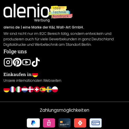
Material Übersicht
Impressum
Newsletter An-/Abmeldung
Versand & Zahlung
Sendungsverfolgung
Rücksendung
alenio.de
| eine Marke der K&L Wall-Art GmbH.
Wir sind nicht nur im B2C Bereich tätig, sondern entwickeln und
Widerrufsrecht
produzieren auch für viele Gewerbekunden in ganz Deutschland
Datenschutzerklärung
Digitaldrucke und Werbetechnik am Standort Berlin.
Folge uns
Gewährleistung
Leistungserklärung / CE-Zeichen
Cookie Einstellungen
Einkaufen in:
Unsere internationalen Webseiten
Zahlungsmöglichkeiten