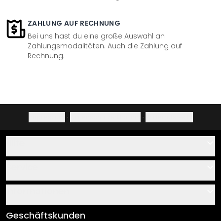
ZAHLUNG AUF RECHNUNG
Bei uns hast du eine große Auswahl an
Zahlungsmodalitäten. Auch die Zahlung auf
Rechnung.
Impressum
·
Datenschutzerklärung
·
Widerrufsrecht
Hilfe
Kontakt
Service
Über uns
Gutscheine
Informationen
Fragen & Antworten
Klebe- und Montageanleitungen
AGB
Geschäftskunden