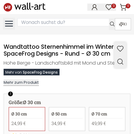
0
0
Artike
Artikel im M
KI
Wandtattoo Sternenhimmel im Winter -
SpaceFrog Designs - Rund - Ø 30 cm
Hohe Berge - Landschaftsbild mit Mond und Sternen.
Mehr von
SpaceFrog Designs
Mehr zum Produkt
1
Größe
:
Ø 30 cm
Ø 30 cm
Ø 50 cm
Ø 70 cm
24,99 €
34,99 €
49,99 €