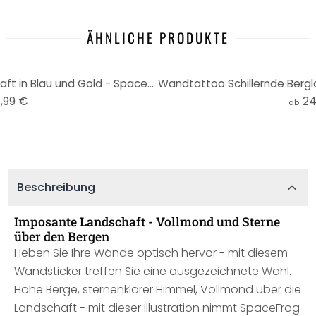
ÄHNLICHE PRODUKTE
Wandtattoo Sonnige Landschaft in Blau und Gold - SpaceFrog Designs - Rund
,99 €
24
ab
Beschreibung
Imposante Landschaft - Vollmond und Sterne
über den Bergen
Heben Sie Ihre Wände optisch hervor - mit diesem
Wandsticker treffen Sie eine ausgezeichnete Wahl.
Hohe Berge, sternenklarer Himmel, Vollmond über die
Landschaft - mit dieser Illustration nimmt SpaceFrog