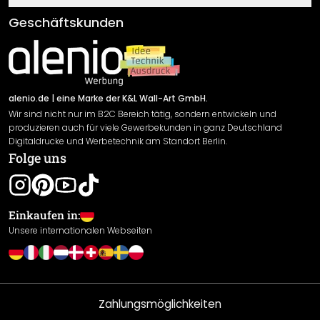
Klebe- und Montageanleitungen
AGB
Geschäftskunden
Material Übersicht
Impressum
Newsletter An-/Abmeldung
Versand & Zahlung
Sendungsverfolgung
Rücksendung
alenio.de
| eine Marke der K&L Wall-Art GmbH.
Wir sind nicht nur im B2C Bereich tätig, sondern entwickeln und
Widerrufsrecht
produzieren auch für viele Gewerbekunden in ganz Deutschland
Datenschutzerklärung
Digitaldrucke und Werbetechnik am Standort Berlin.
Folge uns
Gewährleistung
Leistungserklärung / CE-Zeichen
Cookie Einstellungen
Einkaufen in:
Unsere internationalen Webseiten
Zahlungsmöglichkeiten