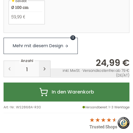
★
beliebt
Ø 100 cm
59,99 €
13
Mehr mit diesem Design
24,99 €
Anzahl
inkl. MwSt. · Versandkostenfrei ab 79 €
(DE/AT)
In den Warenkorb
Art.-Nr.
:
WS2868A-R30
Versandbereit
: 1-3 Werktage
Trusted Shops