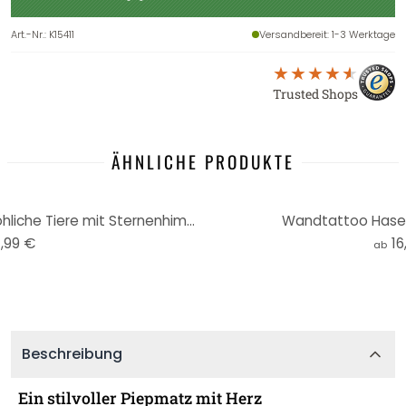
Art.-Nr.
:
K15411
Versandbereit
: 1-3 Werktage
Trusted Shops
ÄHNLICHE PRODUKTE
Kinderzimmer Wandtattoo Fröhliche Tiere mit Sternenhimmel - Oliver Robins - Rund
Wandtattoo Hasen
,99 €
16
ab
Beschreibung
Ein stilvoller Piepmatz mit Herz