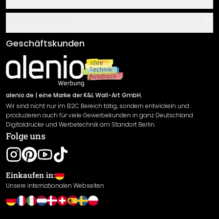
Über uns
Gutscheine
Informationen
Fragen & Antworten
Klebe- und Montageanleitungen
AGB
Geschäftskunden
Material Übersicht
Impressum
Newsletter An-/Abmeldung
Versand & Zahlung
Sendungsverfolgung
Rücksendung
alenio.de
| eine Marke der K&L Wall-Art GmbH.
Wir sind nicht nur im B2C Bereich tätig, sondern entwickeln und
Widerrufsrecht
produzieren auch für viele Gewerbekunden in ganz Deutschland
Datenschutzerklärung
Digitaldrucke und Werbetechnik am Standort Berlin.
Folge uns
Gewährleistung
Leistungserklärung / CE-Zeichen
Cookie Einstellungen
Einkaufen in:
Unsere internationalen Webseiten