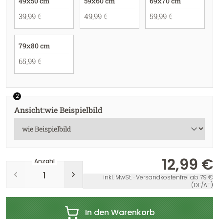
49x50 cm
59x60 cm
69x70 cm
39,99 €
49,99 €
59,99 €
79x80 cm
65,99 €
2
Ansicht
:
wie Beispielbild
12,99 €
Anzahl
inkl. MwSt. · Versandkostenfrei ab 79 €
(DE/AT)
In den Warenkorb