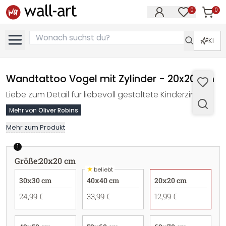
0
0
Artike
Artikel im M
KI
Wandtattoo Vogel mit Zylinder - 20x20 cm
Liebe zum Detail für liebevoll gestaltete Kinderzimmer
Mehr von
Oliver Robins
Mehr zum Produkt
1
Größe
:
20x20 cm
★
beliebt
30x30 cm
40x40 cm
20x20 cm
24,99 €
33,99 €
12,99 €