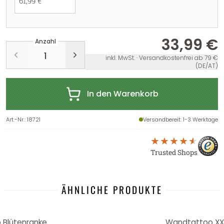
61,99 €
33,99 €
Anzahl
inkl. MwSt. · Versandkostenfrei ab 79 €
(DE/AT)
In den Warenkorb
Art.-Nr.
:
18721
Versandbereit
: 1-3 Werktage
Trusted Shops
ÄHNLICHE PRODUKTE
Blütenranke
Wandtattoo XXL