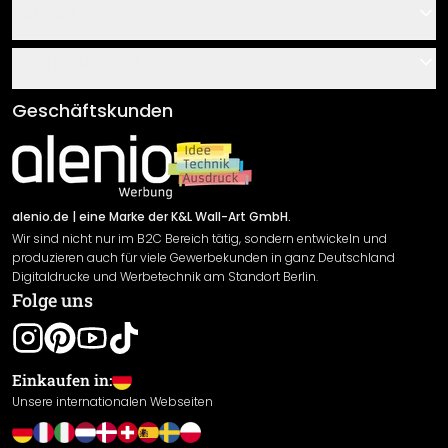
Kontakt
Service
Über uns
Gutscheine
Informationen
Fragen & Antworten
Klebe- und Montageanleitungen
AGB
Geschäftskunden
Material Übersicht
Impressum
Newsletter An-/Abmeldung
Versand & Zahlung
Sendungsverfolgung
Rücksendung
alenio.de
| eine Marke der K&L Wall-Art GmbH.
Wir sind nicht nur im B2C Bereich tätig, sondern entwickeln und
Widerrufsrecht
produzieren auch für viele Gewerbekunden in ganz Deutschland
Datenschutzerklärung
Digitaldrucke und Werbetechnik am Standort Berlin.
Folge uns
Gewährleistung
Leistungserklärung / CE-Zeichen
Cookie Einstellungen
Einkaufen in:
Unsere internationalen Webseiten