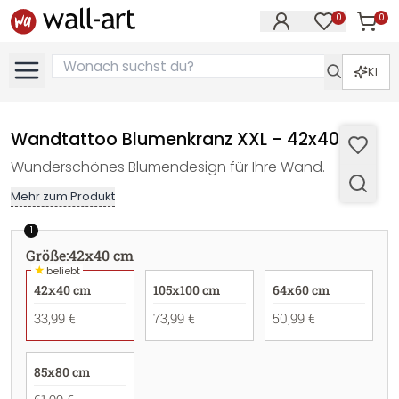
0
0
Artike
Artikel im M
KI
Wandtattoo Blumenkranz XXL - 42x40 cm
Wunderschönes Blumendesign für Ihre Wand.
Mehr zum Produkt
1
Größe
:
42x40 cm
★
beliebt
42x40 cm
105x100 cm
64x60 cm
33,99 €
73,99 €
50,99 €
85x80 cm