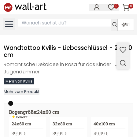
0
0
Artike
Artikel im M
KI
Wandtattoo Kvilis - Liebesschlüssel - 24x60
cm
Romantische Dekoidee in Rosa für das Kinder- und
Jugendzimmer.
Mehr von
Kvilis
Mehr zum Produkt
1
Bogengröße
:
24x60 cm
★
beliebt
24x60 cm
32x80 cm
40x100 cm
39,99 €
39,99 €
49,99 €