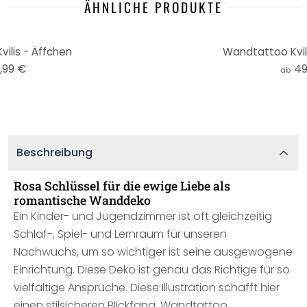
ÄHNLICHE PRODUKTE
ilis - Äffchen
Wandtattoo Kvil
,99 €
49
ab
Beschreibung
Rosa Schlüssel für die ewige Liebe als
romantische Wanddeko
Ein Kinder- und Jugendzimmer ist oft gleichzeitig
Schlaf-, Spiel- und Lernraum für unseren
Nachwuchs, um so wichtiger ist seine ausgewogene
Einrichtung. Diese Deko ist genau das Richtige für so
vielfältige Ansprüche. Diese Illustration schafft hier
einen stilsicheren Blickfang. Wandtattoo