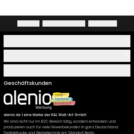
Impressum
·
Datenschutzerklärung
·
Widerrufsrecht
Hilfe
Kontakt
Service
Über uns
Gutscheine
Informationen
Fragen & Antworten
Klebe- und Montageanleitungen
AGB
Geschäftskunden
Material Übersicht
Impressum
Newsletter An-/Abmeldung
Versand & Zahlung
Sendungsverfolgung
Rücksendung
alenio.de
| eine Marke der K&L Wall-Art GmbH.
Wir sind nicht nur im B2C Bereich tätig, sondern entwickeln und
Widerrufsrecht
produzieren auch für viele Gewerbekunden in ganz Deutschland
Datenschutzerklärung
Digitaldrucke und Werbetechnik am Standort Berlin.