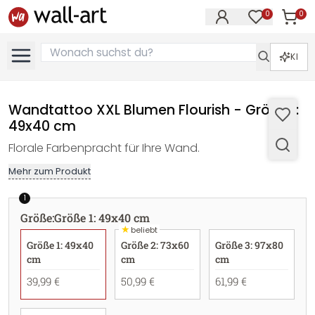
0
0
Artike
Artikel im M
KI
Wandtattoo XXL Blumen Flourish - Größe 1:
49x40 cm
Florale Farbenpracht für Ihre Wand.
Mehr zum Produkt
1
Größe
:
Größe 1: 49x40 cm
★
beliebt
Größe 1: 49x40
Größe 2: 73x60
Größe 3: 97x80
cm
cm
cm
39,99 €
50,99 €
61,99 €