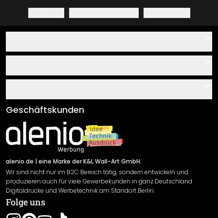
Impressum
·
Datenschutzerklärung
·
Widerrufsrecht
Hilfe
Kontakt
Service
Über uns
Gutscheine
Informationen
Fragen & Antworten
Klebe- und Montageanleitungen
AGB
Geschäftskunden
Material Übersicht
Impressum
Newsletter An-/Abmeldung
Versand & Zahlung
Sendungsverfolgung
Rücksendung
alenio.de
| eine Marke der K&L Wall-Art GmbH.
Wir sind nicht nur im B2C Bereich tätig, sondern entwickeln und
Widerrufsrecht
produzieren auch für viele Gewerbekunden in ganz Deutschland
Datenschutzerklärung
Digitaldrucke und Werbetechnik am Standort Berlin.
Folge uns
Gewährleistung