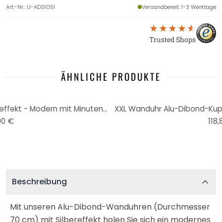
Art.-Nr.
:
U-ADS1051
Versandbereit
: 1-3 Werktage
Trusted Shops
ÄHNLICHE PRODUKTE
XXL Wanduhr Alu Dibond Silbereffekt - Modern mit Minutenanzeige Ø 70 cm
XXL Wanduhr Alu-Dibond-Kupf
90 €
118,
Beschreibung
Mit unseren Alu-Dibond-Wanduhren (Durchmesser
70 cm) mit Silbereffekt holen Sie sich ein modernes