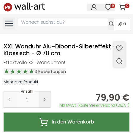
0
0
Artike
Artikel im M
KI
XXL Wanduhr Alu-Dibond-Silbereffekt -
Klassisch - Ø 70 cm
Effektvolle XXL Wanduhren!
3
Bewertungen
Mehr zum Produkt
Anzahl
79,90 €
inkl. MwSt. · Kostenfreier Versand (DE/AT)
In den Warenkorb