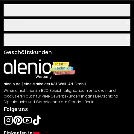
Hilfe
Kontakt
Service
Über uns
Gutscheine
Informationen
Fragen & Antworten
Klebe- und Montageanleitungen
AGB
Geschäftskunden
Material Übersicht
Impressum
Newsletter An-/Abmeldung
Versand & Zahlung
Sendungsverfolgung
Rücksendung
alenio.de
| eine Marke der K&L Wall-Art GmbH.
Wir sind nicht nur im B2C Bereich tätig, sondern entwickeln und
Widerrufsrecht
produzieren auch für viele Gewerbekunden in ganz Deutschland
Datenschutzerklärung
Digitaldrucke und Werbetechnik am Standort Berlin.
Folge uns
Gewährleistung
Leistungserklärung / CE-Zeichen
Cookie Einstellungen
Einkaufen in: