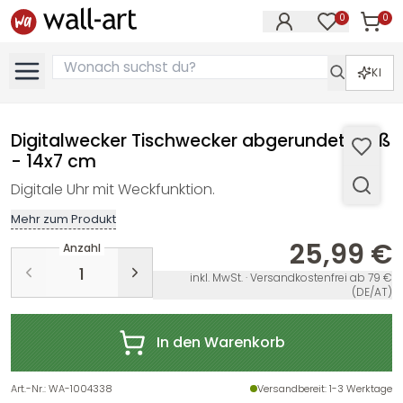
0
0
Artike
Artikel im M
KI
Digitalwecker Tischwecker abgerundet weiß
- 14x7 cm
Digitale Uhr mit Weckfunktion.
Mehr zum Produkt
25,99 €
Anzahl
inkl. MwSt. · Versandkostenfrei ab 79 €
(DE/AT)
In den Warenkorb
Art.-Nr.
:
WA-1004338
Versandbereit
: 1-3 Werktage