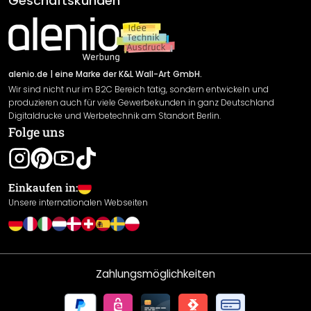
Geschäftskunden
Material Übersicht
Impressum
Newsletter An-/Abmeldung
Versand & Zahlung
Sendungsverfolgung
Rücksendung
alenio.de
| eine Marke der K&L Wall-Art GmbH.
Wir sind nicht nur im B2C Bereich tätig, sondern entwickeln und
Widerrufsrecht
produzieren auch für viele Gewerbekunden in ganz Deutschland
Datenschutzerklärung
Digitaldrucke und Werbetechnik am Standort Berlin.
Folge uns
Gewährleistung
Leistungserklärung / CE-Zeichen
Cookie Einstellungen
Einkaufen in:
Unsere internationalen Webseiten
Zahlungsmöglichkeiten