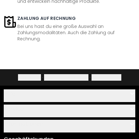
und entwickeln nachhaltige Produkte.
ZAHLUNG AUF RECHNUNG
Bei uns hast du eine große Auswahl an
Zahlungsmodalitäten. Auch die Zahlung auf
Rechnung.
Impressum
·
Datenschutzerklärung
·
Widerrufsrecht
Hilfe
Kontakt
Service
Über uns
Gutscheine
Informationen
Fragen & Antworten
Klebe- und Montageanleitungen
AGB