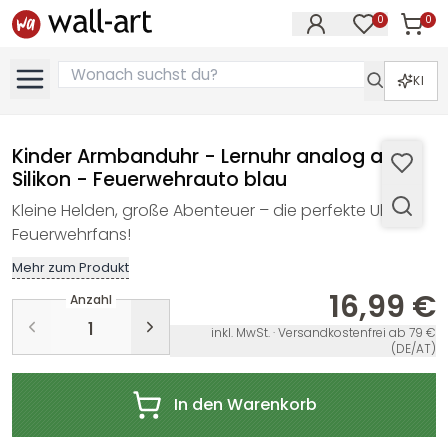
0
0
Artike
Artikel im M
KI
Kinder Armbanduhr - Lernuhr analog aus
Silikon - Feuerwehrauto blau
Kleine Helden, große Abenteuer – die perfekte Uhr für
Feuerwehrfans!
Mehr zum Produkt
16,99 €
Anzahl
inkl. MwSt. · Versandkostenfrei ab 79 €
(DE/AT)
In den Warenkorb