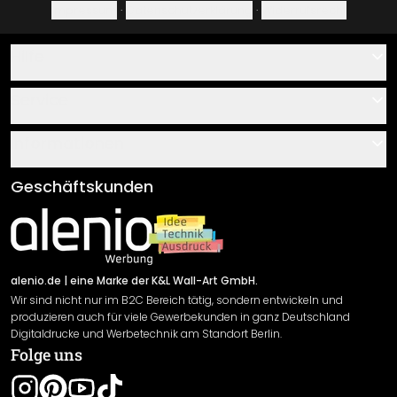
Impressum
·
Datenschutzerklärung
·
Widerrufsrecht
Hilfe
Kontakt
Service
Über uns
Gutscheine
Informationen
Fragen & Antworten
Klebe- und Montageanleitungen
AGB
Geschäftskunden
Material Übersicht
Impressum
Newsletter An-/Abmeldung
Versand & Zahlung
Sendungsverfolgung
Rücksendung
alenio.de
| eine Marke der K&L Wall-Art GmbH.
Wir sind nicht nur im B2C Bereich tätig, sondern entwickeln und
Widerrufsrecht
produzieren auch für viele Gewerbekunden in ganz Deutschland
Datenschutzerklärung
Digitaldrucke und Werbetechnik am Standort Berlin.
Folge uns
Gewährleistung
Leistungserklärung / CE-Zeichen