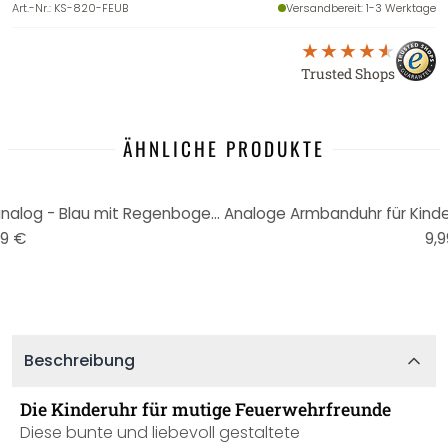
Art.-Nr.
:
KS-820-FEUB
Versandbereit
: 1-3 Werktage
Trusted Shops
ÄHNLICHE PRODUKTE
Kinder Armbanduhr - Lernuhr analog - Blau mit Regenbogen Zifferblatt
99 €
9,9
Beschreibung
Die Kinderuhr für mutige Feuerwehrfreunde
Diese bunte und liebevoll gestaltete