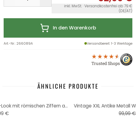
inkl. MwSt. · Versandkostenfrei ab 79 €
(DE/AT)
In den Warenkorb
Art.-Nr.
:
266089A
Versandbereit
: 1-3 Werktage
Trusted Shops
ÄHNLICHE PRODUKTE
-15%
Metall Wanduhr XL im Vintage-Look mit römischen Ziffern aus Metall | geräuschlos | Ø50cm
Vintage XXL Antike Metall 
99 €
99,99 €