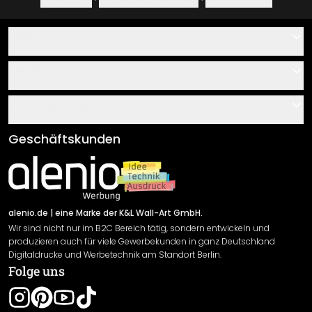
Impressum
·
Datenschutzerklärung
·
Widerrufsrecht
Hilfe
Kontakt
Service
Über uns
Gutscheine
Informationen
Fragen & Antworten
Klebe- und Montageanleitungen
AGB
Geschäftskunden
Material Übersicht
Impressum
Newsletter An-/Abmeldung
Versand & Zahlung
Sendungsverfolgung
Rücksendung
alenio.de
| eine Marke der K&L Wall-Art GmbH.
Wir sind nicht nur im B2C Bereich tätig, sondern entwickeln und
Widerrufsrecht
produzieren auch für viele Gewerbekunden in ganz Deutschland
Datenschutzerklärung
Digitaldrucke und Werbetechnik am Standort Berlin.
Folge uns
Gewährleistung
Leistungserklärung / CE-Zeichen