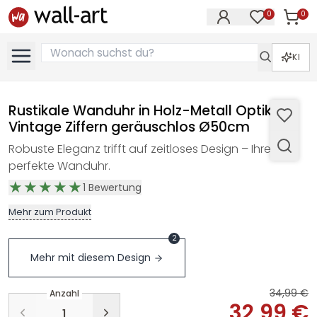
0
0
Artike
Artikel im M
KI
Rustikale Wanduhr in Holz-Metall Optik mit
Vintage Ziffern geräuschlos Ø50cm
Robuste Eleganz trifft auf zeitloses Design – Ihre
perfekte Wanduhr.
1
Bewertung
Mehr zum Produkt
2
Mehr mit diesem Design
34,99 €
Anzahl
32,99 €