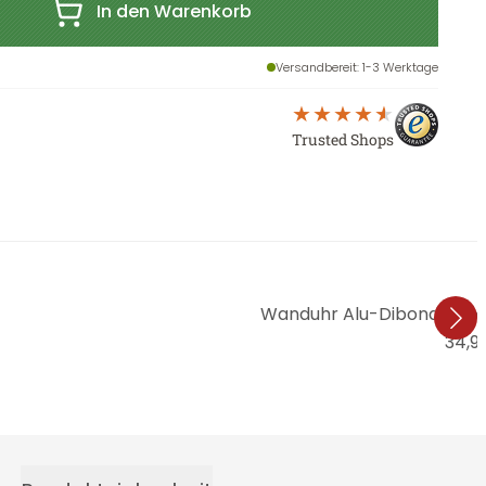
In den Warenkorb
Versandbereit
: 1-3 Werktage
Trusted Shops
Wanduhr Alu-Dibond-Silbe
34,9