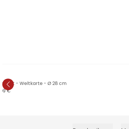
effekt - Weltkarte - Ø 28 cm
,99 €