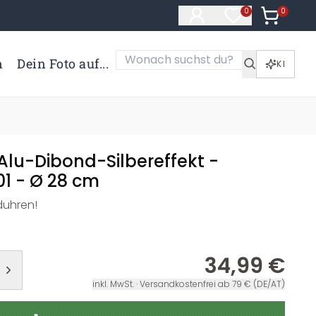
0
Artikel i
0
Artikel im Merk
n
Dein Foto auf...
KI
lu-Dibond-Silbereffekt -
01 - Ø 28 cm
duhren!
34,99 €
inkl. MwSt. · Versandkostenfrei ab 79 € (DE/AT)