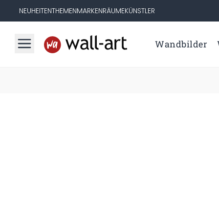
NEUHEITEN
THEMEN
MARKEN
RÄUME
KÜNSTLER
Wandbilder