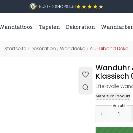
TRUSTED SHOPS
4.51
Wandtattoos
Tapeten
Dekoration
Wandfarbe
Startseite
Dekoration
Wanddeko
Alu-Dibond Deko
/
/
/
Wanduhr A
Klassisch 
Effektvolle Wan
Mehr zum Produkt
Anzahl