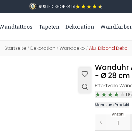
TRUSTED SHOPS
4.51
Wandtattoos
Tapeten
Dekoration
Wandfarbe
Startseite
Dekoration
Wanddeko
Alu-Dibond Deko
/
/
/
Wanduhr A
- Ø 28 cm
Effektvolle Wan
1
B
Mehr zum Produkt
Anzahl