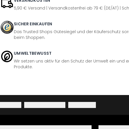
VERSANDKOSTEN
5,90 € Versand | Versandkostenfrei ab 79 € (DE/AT) | Sch
SICHER EINKAUFEN
Das Trusted Shops Gütesiegel und der Käuferschutz sorg
beim Shoppen.
UMWELTBEWUSST
Wir setzen uns aktiv für den Schutz der Umwelt ein und 
Produkte.
Impressum
·
Datenschutzerklärung
·
Widerrufsrecht