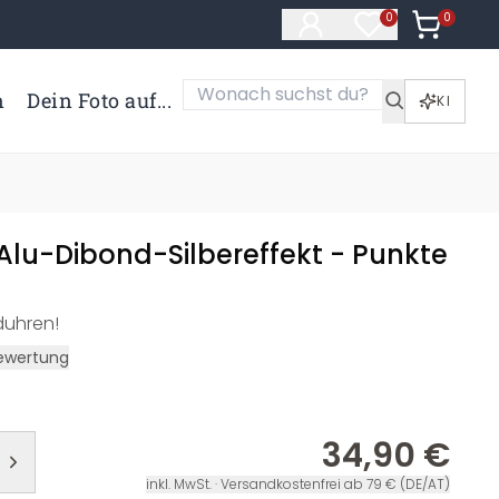
0
Artikel i
0
Artikel im Merk
n
Dein Foto auf...
KI
lu-Dibond-Silbereffekt - Punkte
duhren!
ewertung
34,90 €
inkl. MwSt. · Versandkostenfrei ab 79 € (DE/AT)