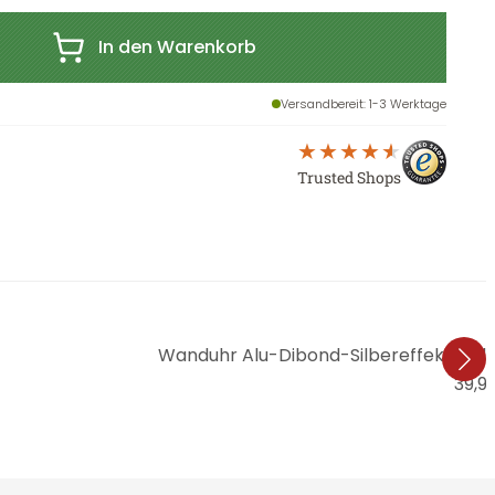
In den Warenkorb
Versandbereit
: 1-3 Werktage
Trusted Shops
Wanduhr Alu-Dibond-Silbereffekt - Kl
39,9