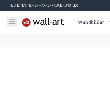
NEUHEITEN
THEMEN
MARKEN
RÄUME
KÜNSTLER
Wandbilder