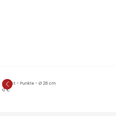
effekt - Punkte - Ø 28 cm
,90 €