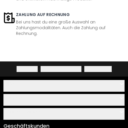
ZAHLUNG AUF RECHNUNG
Bei uns hast du eine große Auswahl an
Zahlungsmodalitäten. Auch die Zahlung auf
Rechnung.
Impressum
·
Datenschutzerklärung
·
Widerrufsrecht
Hilfe
Kontakt
Service
Über uns
Gutscheine
Informationen
Fragen & Antworten
Klebe- und Montageanleitungen
AGB
Geschäftskunden