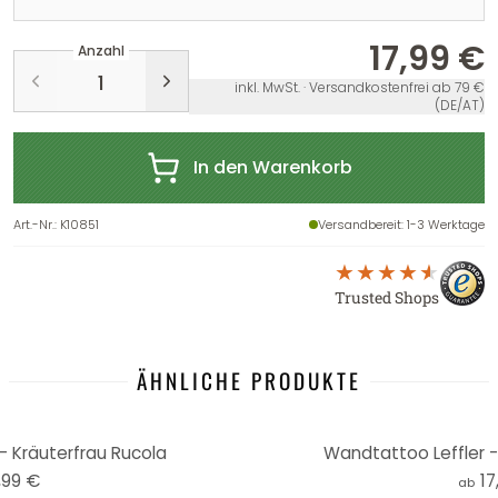
17,99 €
Anzahl
inkl. MwSt. · Versandkostenfrei ab 79 €
(DE/AT)
In den Warenkorb
Art.-Nr.
:
K10851
Versandbereit
: 1-3 Werktage
Trusted Shops
ÄHNLICHE PRODUKTE
- Kräuterfrau Rucola
Wandtattoo Leffler -
,99 €
17
ab