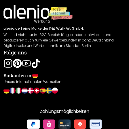
Material Übersicht
Impressum
Newsletter An-/Abmeldung
Versand & Zahlung
Sendungsverfolgung
Rücksendung
alenio.de
| eine Marke der K&L Wall-Art GmbH.
Wir sind nicht nur im B2C Bereich tätig, sondern entwickeln und
Widerrufsrecht
produzieren auch für viele Gewerbekunden in ganz Deutschland
Datenschutzerklärung
Digitaldrucke und Werbetechnik am Standort Berlin.
Folge uns
Gewährleistung
Leistungserklärung / CE-Zeichen
Cookie Einstellungen
Einkaufen in:
Unsere internationalen Webseiten
Zahlungsmöglichkeiten