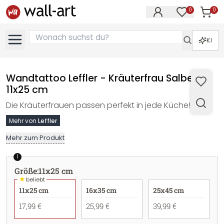
0
0
Artike
Artikel im M
KI
Wandtattoo Leffler - Kräuterfrau Salbei -
11x25 cm
Die Kräuterfrauen passen perfekt in jede Küche!
Mehr von
Leffler
Mehr zum Produkt
1
Größe
:
11x25 cm
★
beliebt
11x25 cm
16x35 cm
25x45 cm
17,99 €
25,99 €
39,99 €