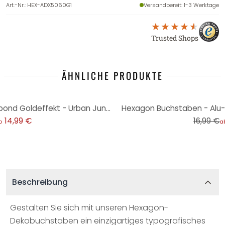
Art.-Nr.
:
HEX-ADX5060G1
Versandbereit
: 1-3 Werktage
Trusted Shops
ÄHNLICHE PRODUKTE
-12%
Hexagon Buchstaben - Alu-Dibond Goldeffekt - Urban Jungle
Hexagon Buchstaben - Alu-
14,99 €
16,99 €
b
a
Beschreibung
Gestalten Sie sich mit unseren Hexagon-
Dekobuchstaben ein einzigartiges typografisches