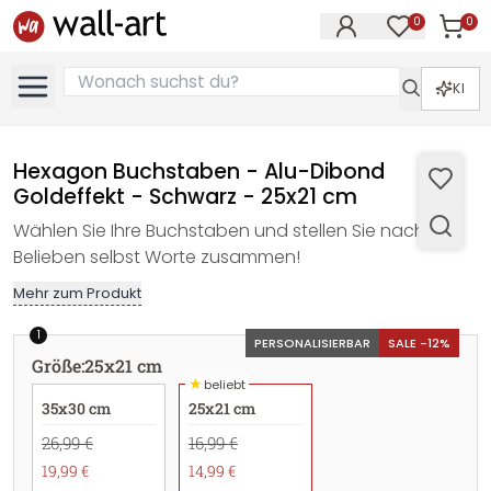
0
0
Artike
Artikel im M
KI
Hexagon Buchstaben - Alu-Dibond
Goldeffekt - Schwarz - 25x21 cm
Wählen Sie Ihre Buchstaben und stellen Sie nach
Belieben selbst Worte zusammen!
Mehr zum Produkt
1
PERSONALISIERBAR
SALE -12%
Größe
:
25x21 cm
★
beliebt
35x30 cm
25x21 cm
26,99 €
16,99 €
19,99 €
14,99 €