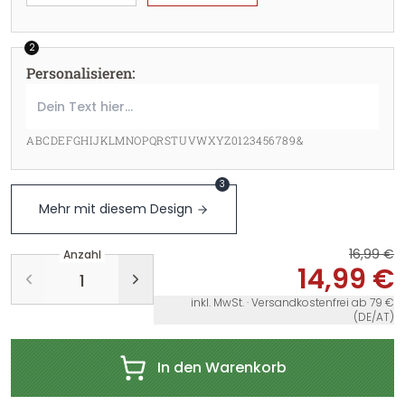
2
Personalisieren
:
ABCDEFGHIJKLMNOPQRSTUVWXYZ0123456789&
3
Mehr mit diesem Design
16,99 €
Anzahl
14,99 €
inkl. MwSt. · Versandkostenfrei ab 79 €
(DE/AT)
In den Warenkorb