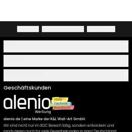
Impressum
·
Datenschutzerklärung
·
Widerrufsrecht
Hilfe
Kontakt
Service
Über uns
Gutscheine
Informationen
Fragen & Antworten
Klebe- und Montageanleitungen
AGB
Geschäftskunden
Material Übersicht
Impressum
Newsletter An-/Abmeldung
Versand & Zahlung
Sendungsverfolgung
Rücksendung
alenio.de
| eine Marke der K&L Wall-Art GmbH.
Wir sind nicht nur im B2C Bereich tätig, sondern entwickeln und
Widerrufsrecht
produzieren auch für viele Gewerbekunden in ganz Deutschland