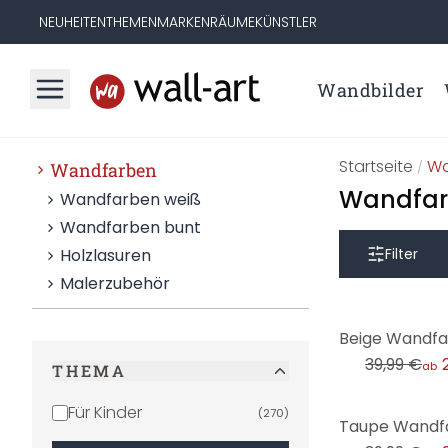
NEUHEITEN
THEMEN
MARKEN
RÄUME
KÜNSTLER
Wandbilder
Startseite
Wa
Wandfarben
/
Wandfarb
Wandfarben weiß
Wandfarben bunt
Holzlasuren
Filter
Malerzubehör
-25%
39,99 €
ab
THEMA
Für Kinder
(
270
)
-25%