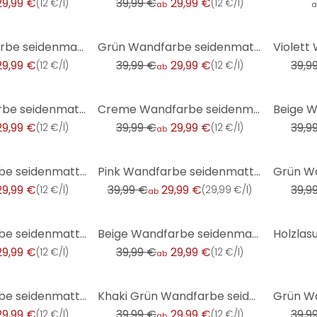
29,99 €
39,99 €
29,99 €
(
12 €/l
)
(
12 €/l
)
ab
a
-25%
-25%
Beige Wandfarbe seidenmatt I Seedy Sunflower | Raum öffnend und beruhigend | THE COLOR KITCHEN
Grün Wandfarbe seidenmatt I Woodruff Cream | Raumharmonie schaffend | THE COLOR KITCHEN
29,99 €
39,99 €
29,99 €
39,9
(
12 €/l
)
(
12 €/l
)
ab
-25%
-25%
Grün Wandfarbe seidenmatt I Ritzy Rosemary | Raumharmonie schaffend | THE COLOR KITCHEN
Creme Wandfarbe seidenmatt I Melty Marzipan | Raum öffnend und einladend | THE COLOR KITCHEN
29,99 €
39,99 €
29,99 €
39,9
(
12 €/l
)
(
12 €/l
)
ab
-25%
-25%
Blau Wandfarbe seidenmatt I Ice Bonbon | mit beruhigender Wirkung | THE COLOR KITCHEN
Pink Wandfarbe seidenmatt I Rosy Raspberry | verspielt und fröhlicher Charakter | THE COLOR KITCHEN
29,99 €
39,99 €
29,99 €
39,9
(
12 €/l
)
(
29,99 €/l
)
ab
-25%
Blau Wandfarbe seidenmatt I Blooming Blueberry | mit beruhigender Wirkung | THE COLOR KITCHEN
Beige Wandfarbe seidenmatt I Pure Potato | Raum öffnend und beruhigend | THE COLOR KITCHEN
29,99 €
39,99 €
29,99 €
(
12 €/l
)
(
12 €/l
)
ab
-25%
-25%
Blau Wandfarbe seidenmatt I Blue Mussel | Mit beruhigender Wirkung | THE COLOR KITCHEN
Khaki Grün Wandfarbe seidenmatt I Ordinary Olive | Raumharmonie schaffend | THE COLOR KITCHEN
29,99 €
39,99 €
29,99 €
39,9
(
12 €/l
)
(
12 €/l
)
ab