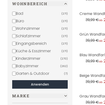
WOHNBEREICH
-25%
Bad
(
271
)
39,99 €
Büro
ab
(
271
)
Wohnzimmer
(
271
)
-25%
Schlafzimmer
(
271
)
39,99 €
ab
Eingangsbereich
(
271
)
Küche & Esszimmer
(
271
)
-25%
Kinderzimmer
(
270
)
39,99 €
ab
Babyzimmer
(
262
)
Garten & Outdoor
-25%
(
7
)
39,99 €
ab
Anwenden
-25%
MARKE
39,99 €
ab