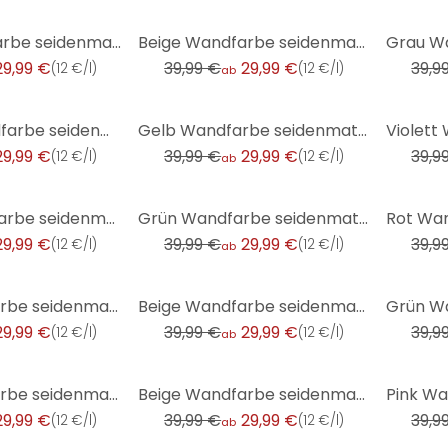
-25%
-25%
Braun Wandfarbe seidenmatt I Dynamic Date | behagliche und ruhige Raumatmosphäre schaffend | THE COL
Beige Wandfarbe seidenmatt I Flat White Coffee | Raum öffnend und beruhigend | THE COLOR KITCHEN
29,99 €
39,99 €
29,99 €
39,9
(
12 €/l
)
(
12 €/l
)
ab
-25%
-25%
Orange Wandfarbe seidenmatt I Pretty Pumpkin | energiegeladen begeisternd | THE COLOR KITCHEN
Gelb Wandfarbe seidenmatt I Mighty Mango | belebende Wirkung | THE COLOR KITCHEN
29,99 €
39,99 €
29,99 €
39,9
(
12 €/l
)
(
12 €/l
)
ab
-25%
-25%
Taupe Wandfarbe seidenmatt I Aesthetic Ajwain | Atmosphäre zurückhaltender Eleganz schaffend | THE C
Grün Wandfarbe seidenmatt I Specific Spirulina | Raumharmonie schaffend | THE COLOR KITCHEN
29,99 €
39,99 €
29,99 €
39,9
(
12 €/l
)
(
12 €/l
)
ab
-25%
-25%
Beige Wandfarbe seidenmatt I Chalky Chickpeas | Raum öffnend und beruhigend | THE COLOR KITCHEN
Beige Wandfarbe seidenmatt I Humble Hummus | Raum öffnend und beruhigend | THE COLOR KITCHEN
29,99 €
39,99 €
29,99 €
39,9
(
12 €/l
)
(
12 €/l
)
ab
-25%
-25%
Beige Wandfarbe seidenmatt I Piña Colada | Raum öffnend und beruhigend | THE COLOR KITCHEN
Beige Wandfarbe seidenmatt I Sweet Strawberry | Raum öffnend und beruhigend | THE COLOR KITCHEN
29,99 €
39,99 €
29,99 €
39,9
(
12 €/l
)
(
12 €/l
)
ab