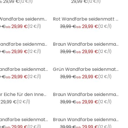
29,99 €
29,99 €
(
12 €/l
)
(
12 €/l
)
b
-25%
Violett Wandfarbe seidenmatt I Beady Beetroot | vitalisierender Raumcharakter | THE COLOR KITCHEN
Rot Wandfarbe seidenmatt I Red Wine | leidenschaftlich und voller Energie | THE COLOR KITCHEN
9 €
29,99 €
39,99 €
29,99 €
(
12 €/l
)
(
12 €/l
)
ab
ab
-25%
Beige Wandfarbe seidenmatt I Sweet Sesame | Raum öffnend und beruhigend | THE COLOR KITCHEN
Braun Wandfarbe seidenmatt I Rosy Rosine | behagliche und ruhige Raumatmosphäre schaffend| THE COLOR
9 €
29,99 €
39,99 €
29,99 €
(
12 €/l
)
(
12 €/l
)
ab
ab
-25%
Grün Wandfarbe seidenmatt I Balmy Basil | Raumharmonie schaffend | THE COLOR KITCHEN
Grün Wandfarbe seidenmatt I Perky Peppermint | Raumharmonie schaffend | THE COLOR KITCHEN
9 €
29,99 €
39,99 €
29,99 €
(
12 €/l
)
(
12 €/l
)
ab
ab
-25%
Holzlasur Eiche für den Innen- und Außenbereich - Seidenglänzend 2,5l - The Color Kitchen
Braun Wandfarbe seidenmatt I Latte Macchhiato | behagliche und ruhige Raumatmosphäre schaffend| THE
29,99 €
39,99 €
29,99 €
(
12 €/l
)
(
12 €/l
)
ab
-25%
Grün Wandfarbe seidenmatt I Lovely Lime | Raumharmonie schaffend | THE COLOR KITCHEN
Braun Wandfarbe seidenmatt I Whispy Walnut | behagliche und ruhige Raumatmosphäre schaffend| THE COL
9 €
29,99 €
39,99 €
29,99 €
(
12 €/l
)
(
12 €/l
)
ab
ab