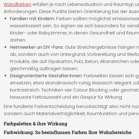
Wandfarben
erfüllen je nach Lebenssituation und Raumtyp u
Anforderungen. Diese Punkte bieten Orientierung bei der Ausw
Familien mit Kindern:
Farben sollten möglichst emissionsarm
wasserbasiert sein. So eignen sie sich besonders für sen
Kinder- oder Babyzimmer, in denen Gesundheit und Raum
stehen.
Heimwerker un DIY-Fans:
Gute Streichergebnisse hängen ni
ab, sondern auch von Untergrund, Vorbereitung und Werk
Produkte, die auf Gipskarton, Putz, Beton, Altanstrichen od
gleichmäßig auftragen lassen.
Designorientierte Gestalter:innen:
Farbwelten lassen sich ge
einsetzen, etwa skandinavisch-ruhig, klassisch-elegant 
kontrastreich. Techniken wie Colour Blocking oder geomet
bewusste Farbauswahl und ein Gespür für Wirkung.
Eine fundierte Farbentscheidung berücksichtigt also nicht n
sondern auch Materialverträglichkeit, Raumfunktion und per
Farbpaletten & ihre Wirkung
Farbwirkung: So beeinflussen Farben Ihre Wohnbereiche