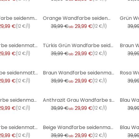
-25%
-25%
Creme Wandfarbe seidenmatt I Shady Sugar | Raum öffnend und einladend | THE COLOR KITCHEN
Orange Wandfarbe seidenmatt I Salted Caramel | energiegeladen begeisternd | THE COLOR KITCHEN
29,99 €
39,99 €
29,99 €
39,9
(
12 €/l
)
(
12 €/l
)
ab
-25%
-25%
Grün Wandfarbe seidenmatt I Unique Eucalyptus | Raumharmonie schaffend | THE COLOR KITCHEN
Türkis Grün Wandfarbe seidenmatt I Swimming Pool | Raumharmonie schaffend | THE COLOR KITCHEN
29,99 €
39,99 €
29,99 €
39,9
(
12 €/l
)
(
12 €/l
)
ab
-25%
-25%
Blau Wandfarbe seidenmatt I Soft Sky | mit beruhigender Wirkung | THE COLOR KITCHEN
Braun Wandfarbe seidenmatt I Icy Chocolate | behagliche und ruhige Raumatmosphäre schaffend | THE CO
29,99 €
39,99 €
29,99 €
39,9
(
12 €/l
)
(
12 €/l
)
ab
-25%
-25%
Beige Wandfarbe seidenmatt I Precious Popcorn | Raum öffnend und beruhigend | THE COLOR KITCHEN
Anthrazit Grau Wandfarbe seidenmatt I Poppy Seed | elegante, moderne Atmosphäre schaffend | THE COLO
29,99 €
39,99 €
29,99 €
39,9
(
12 €/l
)
(
12 €/l
)
ab
-25%
-25%
Grau Wandfarbe seidenmatt I Poised Pepper | elegante, moderne Atmosphäre schaffend | THE COLOR KITCH
Beige Wandfarbe seidenmatt I Nutty Nutmeg | Raum öffnend und beruhigend | THE COLOR KITCHEN
29,99 €
39,99 €
29,99 €
39,9
(
12 €/l
)
(
12 €/l
)
ab