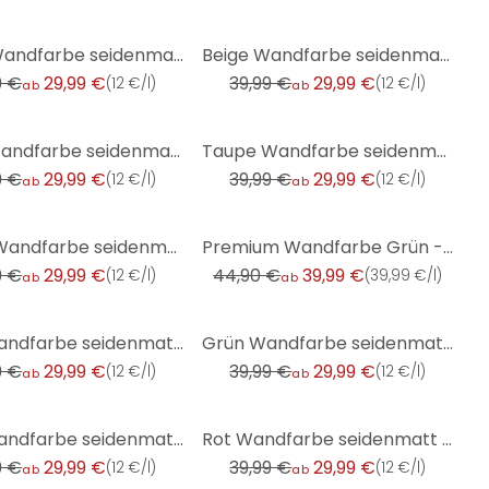
-25%
Braun Wandfarbe seidenmatt I Friendly Fennel | behagliche und ruhige Raumatmosphäre schaffend | THE
Beige Wandfarbe seidenmatt I Chilled Chai Latte | Raum öffnend und beruhigend | THE COLOR KITCHEN
9 €
29,99 €
39,99 €
29,99 €
(
12 €/l
)
(
12 €/l
)
ab
ab
-25%
Beige Wandfarbe seidenmatt I Pure Pampas | Raum öffnend und beruhigend | THE COLOR KITCHEN
Taupe Wandfarbe seidenmatt I Grey Pumpkin | Atmosphäre zurückhaltender Eleganz schaffend | THE COLOR
9 €
29,99 €
39,99 €
29,99 €
(
12 €/l
)
(
12 €/l
)
ab
ab
-11%
Taupe Wandfarbe seidenmatt I Oyster Mushroom | Atmosphäre zurückhaltender Eleganz schaffend | THE CO
Premium Wandfarbe Grün - Tuchmatte Innenwandfarbe - PURO c5002 sage green
9 €
29,99 €
44,90 €
39,99 €
(
12 €/l
)
(
39,99 €/l
)
ab
ab
-25%
Grau Wandfarbe seidenmatt I Calm Clam | elegante, moderne Atmosphäre schaffend | THE COLOR KITCHEN
Grün Wandfarbe seidenmatt I Typical Trout | Raumharmonie schaffend | THE COLOR KITCHEN
9 €
29,99 €
39,99 €
29,99 €
(
12 €/l
)
(
12 €/l
)
ab
ab
-25%
Grün Wandfarbe seidenmatt I Mellow Matcha | Raumharmonie schaffend | THE COLOR KITCHEN
Rot Wandfarbe seidenmatt I Sweet Marmelade | leidenschaftlich und voller Energie | THE COLOR KITCHEN
9 €
29,99 €
39,99 €
29,99 €
(
12 €/l
)
(
12 €/l
)
ab
ab