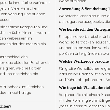
Wand streichen.
e, jede Innenfarbe verändert
fühl. Viele Menschen
Anwendung & Verarbeitung l
 Renovierung, und suchen
Wandfarbe lässt sich auch o
passen.
auftragen, vorausgesetzt, di
ssionsarme Rezepturen und
Wie bereite ich den Untergru
 Ruhe im Schlafzimmer, warme
Ein optimal vorbereiteter Unt
cen verbessern im
Wand sollte trocken, sauber u
ntscheidet darüber, wie ein
Unebenheiten werden vorab 
porösen Untergründen, etwa f
 unterschiedliche
Welche Werkzeuge brauche 
ion aus aktuellen Farbtrends.
er eignen, welche Farben
Für große Wandflächen eignet 
nd Testanstrichen die
oder kleine Flächen ist ein sc
und Rührstab gehören zur Bas
nd Zubehör zum Streichen
Wie trage ich Wandfarbe rich
ideen, nachhaltige
Beginnen Sie mit einem Pinse
mit der Rolle in gleichmäßig
chten?
„nass in nass“ zu arbeiten, u