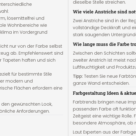
dieselbe Stelle streichen.
nterschiedliche
ahl:
Wie viele Anstriche sind no
, lösemittelfrei und
Zwei Anstriche sind in der Rege
sible Wohnbereiche wie
vollständige Deckkraft und e
klima im Vordergrund
stark saugenden Untergründen
Wie lange muss die Farbe t
cht nur von der Farbe selbst
zeug ab. Empfehlenswert sind
Zwischen den Schichten sollt
er Tapeten haften und sich
zweiter Anstrich ist meist n
Luftfeuchtigkeit und Produkt
zielt für bestimmte Stile
Tipp:
Testen Sie neue Farbtöne
oder modern und
ganze Wand entscheiden.
rische Flächen erfordern eine
Farbgestaltung Ideen & aktue
Farbtrends bringen neue Imp
ur den gewünschten Look,
passenden Farbe oft funktiona
sönliche Anforderungen.
Zeitgeist eine wichtige Rolle
besondere Atmosphäre, ob ru
Laut Experten aus der Farbge