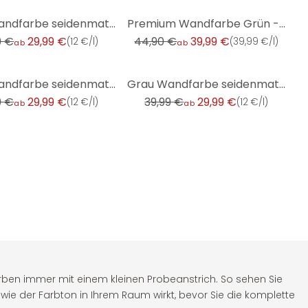
-11%
Grau Wandfarbe seidenmatt I Original Oregano | elegante, moderne Atmosphäre schaffend | THE COLOR KI
Premium Wandfarbe Grün - Tuchmatte Innenwandfarbe - PURO c4001 soft green
9 €
29,99 €
44,90 €
39,99 €
(
12 €/l
)
(
39,99 €/l
)
ab
ab
-25%
Grün Wandfarbe seidenmatt I Hot Peppers | Raumharmonie schaffend | THE COLOR KITCHEN
Grau Wandfarbe seidenmatt I Pure Pitaya | elegante, moderne Atmosphäre schaffend | THE COLOR KITCHEN
9 €
29,99 €
39,99 €
29,99 €
(
12 €/l
)
(
12 €/l
)
ab
ab
rben immer mit einem kleinen Probeanstrich. So sehen Sie
, wie der Farbton in Ihrem Raum wirkt, bevor Sie die komplette