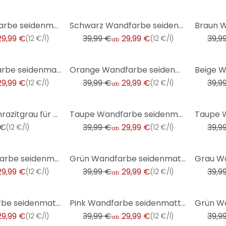
-25%
-25%
Taupe Wandfarbe seidenmatt I Opened Oyster | Atmosphäre zurückhaltender Eleganz schaffend | THE COLO
Schwarz Wandfarbe seidenmatt I Casual Caviar | für Räume mit Raffinesse | THE COLOR KITCHEN
29,99 €
39,99 €
29,99 €
39,9
(
12 €/l
)
(
12 €/l
)
ab
-25%
-25%
Braun Wandfarbe seidenmatt I Jellied Jostaberry | behagliche und ruhige Raumatmosphäre schaffend| TH
Orange Wandfarbe seidenmatt I Pure Papaya | energiegeladen begeisternd | THE COLOR KITCHEN
29,99 €
39,99 €
29,99 €
39,9
(
12 €/l
)
(
12 €/l
)
ab
-25%
-25%
Holzlasur Anthrazitgrau für den Innen- und Außenbereich - Seidenglänzend 2,5l - The Color Kitchen
Taupe Wandfarbe seidenmatt I Pumpkin Seed | Atmosphäre zurückhaltender Eleganz schaffend | THE COLOR
 €
39,99 €
29,99 €
39,9
(
12 €/l
)
(
12 €/l
)
ab
-25%
-25%
Violett Wandfarbe seidenmatt I Leafy Lavender | vitalisierender Raumcharakter | THE COLOR KITCHEN
Grün Wandfarbe seidenmatt I Magical Mint | Raumharmonie schaffend | THE COLOR KITCHEN
29,99 €
39,99 €
29,99 €
39,9
(
12 €/l
)
(
12 €/l
)
ab
-25%
-25%
Gelb Wandfarbe seidenmatt I Playful Pineapple | belebende Wirkung | THE COLOR KITCHEN
Pink Wandfarbe seidenmatt I Masterfully Macaron | verspielt und fröhlicher Charakter | THE COLOR KIT
29,99 €
39,99 €
29,99 €
39,9
(
12 €/l
)
(
12 €/l
)
ab