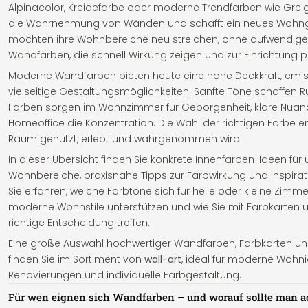
Alpinacolor, Kreidefarbe oder moderne Trendfarben wie Greig
die Wahrnehmung von Wänden und schafft ein neues Wohnge
möchten ihre Wohnbereiche neu streichen, ohne aufwendige
Wandfarben, die schnell Wirkung zeigen und zur Einrichtung 
Moderne Wandfarben bieten heute eine hohe Deckkraft, emi
vielseitige Gestaltungsmöglichkeiten. Sanfte Töne schaffen
Farben sorgen im Wohnzimmer für Geborgenheit, klare Nuan
Homeoffice die Konzentration. Die Wahl der richtigen Farbe e
Raum genutzt, erlebt und wahrgenommen wird.
In dieser Übersicht finden Sie konkrete Innenfarben-Ideen für
Wohnbereiche, praxisnahe Tipps zur Farbwirkung und Inspirat
Sie erfahren, welche Farbtöne sich für helle oder kleine Zimm
moderne Wohnstile unterstützen und wie Sie mit Farbkarten u
richtige Entscheidung treffen.
Eine große Auswahl hochwertiger Wandfarben, Farbkarten u
finden Sie im Sortiment von
wall-art
, ideal für moderne Wohn
Renovierungen und individuelle Farbgestaltung.
Für wen eignen sich Wandfarben – und worauf sollte man a