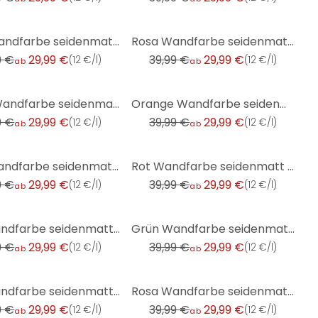
-25%
Grün Wandfarbe seidenmatt I Green Lentil | Raumharmonie schaffend | THE COLOR KITCHEN
Rosa Wandfarbe seidenmatt I Cute Cupcake | beruhigende und einladende Atmosphäre | THE COLOR KITCHEN
9 €
29,99 €
39,99 €
29,99 €
(
12 €/l
)
(
12 €/l
)
ab
ab
-25%
Braun Wandfarbe seidenmatt I Certain Cinnamon | behagliche und ruhige Raumatmosphäre schaffend | THE
Orange Wandfarbe seidenmatt I Ruddy Rosehip | energiegeladen begeisternd | THE COLOR KITCHEN
9 €
29,99 €
39,99 €
29,99 €
(
12 €/l
)
(
12 €/l
)
ab
ab
-25%
Rosa Wandfarbe seidenmatt I Honeydew Melon | beruhigende und einladende Atmosphäre | THE COLOR KITCH
Rot Wandfarbe seidenmatt I Simple Safron | leidenschaftlich und voller Energie | THE COLOR KITCHEN
9 €
29,99 €
39,99 €
29,99 €
(
12 €/l
)
(
12 €/l
)
ab
ab
-25%
Blau Wandfarbe seidenmatt I Classic Cornflower | mit beruhigender Wirkung | THE COLOR KITCHEN
Grün Wandfarbe seidenmatt I Warm Wasabi | Raumharmonie schaffend | THE COLOR KITCHEN
9 €
29,99 €
39,99 €
29,99 €
(
12 €/l
)
(
12 €/l
)
ab
ab
-25%
Blau Wandfarbe seidenmatt I Blue Herring | mit beruhigender Wirkung | THE COLOR KITCHEN
Rosa Wandfarbe seidenmatt I Cotton Candy | beruhigende und einladende Atmosphäre | THE COLOR KITCHEN
9 €
29,99 €
39,99 €
29,99 €
(
12 €/l
)
(
12 €/l
)
ab
ab