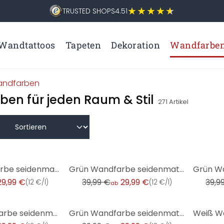
TRUSTED SHOPS
4.51
Wandtattoos
Tapeten
Dekoration
Wandfarbe
ndfarben
en für jeden Raum & Stil
271
Artikel
-25%
-25%
Beige Wandfarbe seidenmatt I Matte Mushroom | Raum öffnend und beruhigend | THE COLOR KITCHEN
Grün Wandfarbe seidenmatt I Sane Sage | Raumharmonie schaffend | THE COLOR KITCHEN
29,99 €
39,99 €
29,99 €
39,9
(
12 €/l
)
(
12 €/l
)
ab
-25%
Taupe Wandfarbe seidenmatt I Whole Grain | Atmosphäre zurückhaltender Eleganz schaffend | THE COLOR
Grün Wandfarbe seidenmatt I Green Grape | Raumharmonie schaffend | THE COLOR KITCHEN