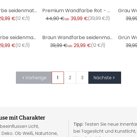
-11%
-25%
Grau Wandfarbe seidenmatt I Salty Shrimp | elegante, moderne Atmosphäre schaffend | THE COLOR KITCHE
Premium Wandfarbe Rot - Tuchmatte Innenwandfarbe - PURO c2020 varied red
29,99 €
44,90 €
39,99 €
39,9
(
12 €/l
)
(
39,99 €/l
)
ab
-25%
-25%
Beige Wandfarbe seidenmatt I Pithy Pancake | Raum öffnend und beruhigend | THE COLOR KITCHEN
Braun Wandfarbe seidenmatt I Tasty Truffle | behagliche und ruhige Raumatmosphäre schaffend| THE COL
29,99 €
39,99 €
29,99 €
39,9
(
12 €/l
)
(
12 €/l
)
ab
Vorherige
1
2
3
Nächste
use mit Charakter
Tipp:
Testen Sie neue Innenfa
eeinflussen Licht,
bei Tageslicht und Kunstlicht
 Deko. Ob Weiß, Naturtöne,