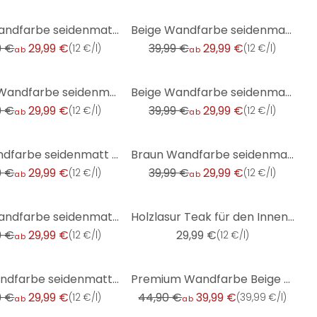
-25%
Grau Wandfarbe seidenmatt I Grey Salt | elegante, moderne Atmosphäre schaffend | THE COLOR KITCHEN
Beige Wandfarbe seidenmatt I Himalaya Salt | Raum öffnend und beruhigend | THE COLOR KITCHEN
9 €
29,99 €
39,99 €
29,99 €
(
12 €/l
)
(
12 €/l
)
ab
ab
-25%
Violett Wandfarbe seidenmatt I Feminine Fig | vitalisierender Raumcharakter | THE COLOR KITCHEN
Beige Wandfarbe seidenmatt I Muscat Wine | Raum öffnend und beruhigend | THE COLOR KITCHEN
9 €
29,99 €
39,99 €
29,99 €
(
12 €/l
)
(
12 €/l
)
ab
ab
-25%
Rot Wandfarbe seidenmatt I Reddish Chestnut | leidenschaftlich und voller Energie | THE COLOR KITCHE
Braun Wandfarbe seidenmatt I Passion Fruit | behagliche und ruhige Raumatmosphäre schaffend| THE COL
9 €
29,99 €
39,99 €
29,99 €
(
12 €/l
)
(
12 €/l
)
ab
ab
Grün Wandfarbe seidenmatt I Kitchy Kiwi | Raumharmonie schaffend | THE COLOR KITCHEN
Holzlasur Teak für den Innen- und Außenbereich - Seidenglänzend 2,5l - The Color Kitchen
9 €
29,99 €
29,99 €
(
12 €/l
)
(
12 €/l
)
ab
-11%
Pink Wandfarbe seidenmatt I Georgeous Grapefruit | verspielt und fröhlicher Charakter | THE COLOR KI
Premium Wandfarbe Beige - Tuchmatte Innenwandfarbe - PURO c7017 soothing brown
9 €
29,99 €
44,90 €
39,99 €
(
12 €/l
)
(
39,99 €/l
)
ab
ab