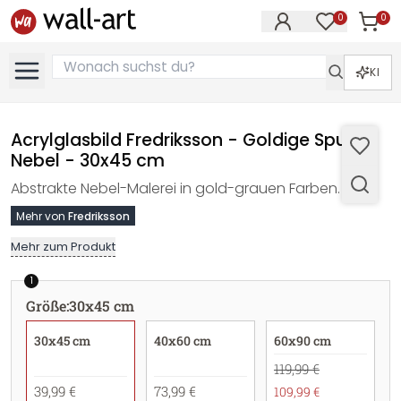
0
0
Artike
Artikel im M
KI
Acrylglasbild Fredriksson - Goldige Spur im
Nebel - 30x45 cm
Abstrakte Nebel-Malerei in gold-grauen Farben.
Mehr von
Fredriksson
Mehr zum Produkt
1
Größe
:
30x45 cm
30x45 cm
40x60 cm
60x90 cm
119,99 €
39,99 €
73,99 €
109,99 €