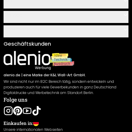
Hilfe
Kontakt
Service
Über uns
Gutscheine
Informationen
Fragen & Antworten
Klebe- und Montageanleitungen
AGB
Geschäftskunden
Material Übersicht
Impressum
Newsletter An-/Abmeldung
Versand & Zahlung
Sendungsverfolgung
Rücksendung
alenio.de
| eine Marke der K&L Wall-Art GmbH.
Wir sind nicht nur im B2C Bereich tätig, sondern entwickeln und
Widerrufsrecht
produzieren auch für viele Gewerbekunden in ganz Deutschland
Datenschutzerklärung
Digitaldrucke und Werbetechnik am Standort Berlin.
Folge uns
Gewährleistung
Leistungserklärung / CE-Zeichen
Cookie Einstellungen
Einkaufen in:
Unsere internationalen Webseiten