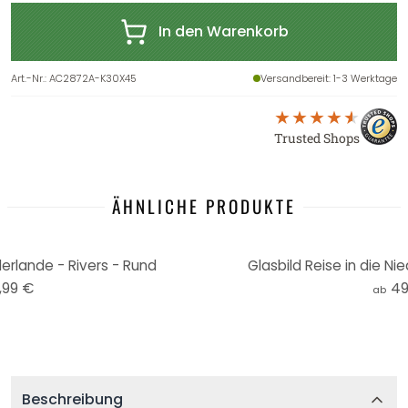
In den Warenkorb
Art.-Nr.
:
AC2872A-K30X45
Versandbereit
: 1-3 Werktage
Trusted Shops
ÄHNLICHE PRODUKTE
derlande - Rivers - Rund
Glasbild Reise in die Ni
,99 €
49
ab
Beschreibung