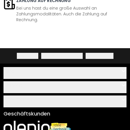
ZAHLUNG AUF RECHNUNG
Bei uns hast du eine große Auswahl an
Zahlungsmodalitäten. Auch die Zahlung auf
Rechnung.
Impressum
·
Datenschutzerklärung
·
Widerrufsrecht
Hilfe
Kontakt
Service
Über uns
Gutscheine
Informationen
Fragen & Antworten
Klebe- und Montageanleitungen
AGB
Geschäftskunden
Material Übersicht
Impressum
Newsletter An-/Abmeldung