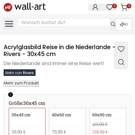
0
0
Artike
Artikel im M
KI
Acrylglasbild Reise in die Niederlande -
Rivers - 30x45 cm
Die Niederlande sind immer eine Reise wert!
Mehr von
Rivers
Mehr zum Produkt
1
Größe
:
30x45 cm
30x45 cm
40x60 cm
60x90 cm
119,99 €
39,99 €
78,99 €
109,99 €