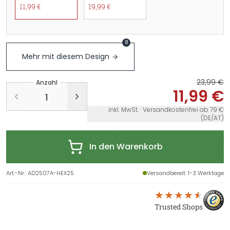
11,99 €
19,99 €
8
Mehr mit diesem Design
23,99 €
Anzahl
11,99 €
inkl. MwSt. · Versandkostenfrei ab 79 €
(DE/AT)
In den Warenkorb
Art.-Nr.
:
AD2507A-HEX25
Versandbereit
: 1-3 Werktage
Trusted Shops