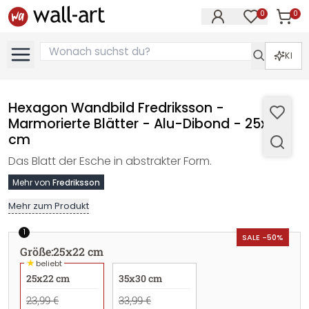
0
0
Artike
Artikel im M
KI
Hexagon Wandbild Fredriksson -
Marmorierte Blätter - Alu-Dibond - 25x22
cm
Das Blatt der Esche in abstrakter Form.
Mehr von
Fredriksson
Mehr zum Produkt
1
SALE -50%
Größe
:
25x22 cm
★
beliebt
25x22 cm
35x30 cm
23,99 €
33,99 €