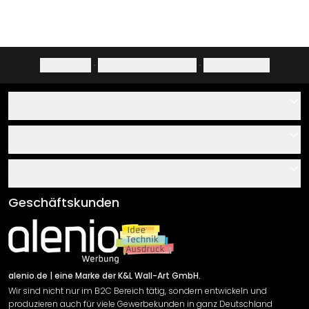
Impressum
·
Datenschutzerklärung
·
Widerrufsrecht
Hilfe
Kontakt
Service
Über uns
Gutscheine
Informationen
Fragen & Antworten
Klebe- und Montageanleitungen
AGB
Geschäftskunden
Material Übersicht
Impressum
Newsletter An-/Abmeldung
Versand & Zahlung
Sendungsverfolgung
Rücksendung
alenio.de
| eine Marke der K&L Wall-Art GmbH.
Wir sind nicht nur im B2C Bereich tätig, sondern entwickeln und
Widerrufsrecht
produzieren auch für viele Gewerbekunden in ganz Deutschland