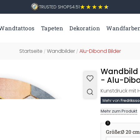
TRUSTED SHOPS
4.51
Wandtattoos
Tapeten
Dekoration
Wandfarbe
Startseite
Wandbilder
Alu-Dibond Bilder
/
/
Wandbild 
- Alu-Dib
Kunstdruck mit 
Mehr von
Fredrikss
Mehr zum Produkt
1
Größe
:
Ø 20 cm