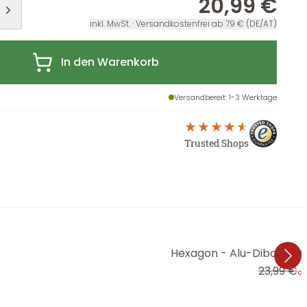
20,99 €
inkl. MwSt. · Versandkostenfrei ab 79 € (DE/AT)
In den Warenkorb
Versandbereit
: 1-3 Werktage
Trusted Shops
Hexagon - Alu-Dibond Fred
23,99 €
a