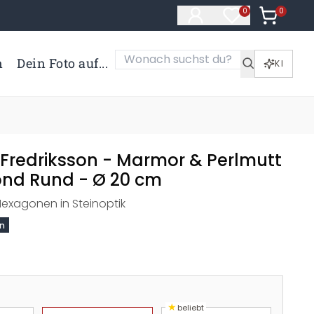
0
Artikel i
0
Artikel im Merk
n
Dein Foto auf...
KI
Fredriksson - Marmor & Perlmutt
ond Rund - Ø 20 cm
Hexagonen in Steinoptik
on
★
beliebt