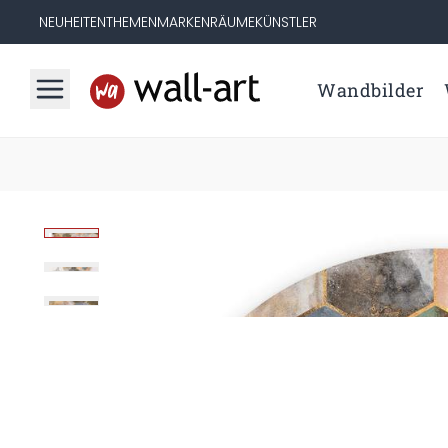
NEUHEITEN
THEMEN
MARKEN
RÄUME
KÜNSTLER
Wandbilder