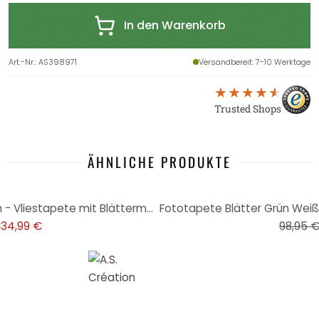
In den Warenkorb
Art.-Nr.
:
AS398971
Versandbereit
: 7-10 Werktage
Trusted Shops
ÄHNLICHE PRODUKTE
-29%
Pflanzen-Tapete Efeu Hellgrün - Vliestapete mit Blättermotiv für Wohnzimmer & Schlafzimmer
€
34,99 €
98,95 