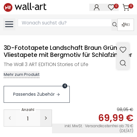
0
0
Artike
Artikel im M
KI
3D-Fototapete Landschaft Braun Grün -
Vliestapete mit Bergmotiv für Schlafzimmer
The Wall 3 ART EDITION Stories of Life
Mehr zum Produkt
4
Passendes Zubehör
98,95 €
Anzahl
69,99 €
inkl. MwSt. · Versandkostenfrei ab 79 €
(DE/AT)