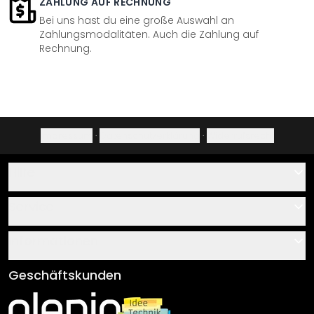
ZAHLUNG AUF RECHNUNG
Bei uns hast du eine große Auswahl an
Zahlungsmodalitäten. Auch die Zahlung auf
Rechnung.
Impressum
·
Datenschutzerklärung
·
Widerrufsrecht
Hilfe
Kontakt
Service
Über uns
Gutscheine
Informationen
Fragen & Antworten
Klebe- und Montageanleitungen
AGB
Geschäftskunden
Material Übersicht
Impressum
Newsletter An-/Abmeldung