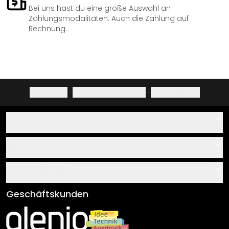
Bei uns hast du eine große Auswahl an
Zahlungsmodalitäten. Auch die Zahlung auf
Rechnung.
Impressum
·
Datenschutzerklärung
·
Widerrufsrecht
Hilfe
Kontakt
Service
Über uns
Gutscheine
Informationen
Fragen & Antworten
Klebe- und Montageanleitungen
AGB
Geschäftskunden
Material Übersicht
Impressum
Newsletter An-/Abmeldung
Versand & Zahlung