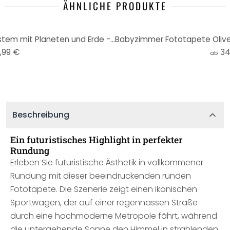
ÄHNLICHE PRODUKTE
Kinder-Fototapete Sonnensystem mit Planeten und Erde - Ms Tiff - Rund - Selbstklebend/Vlies
,99 €
34
ab
Beschreibung
Ein futuristisches Highlight in perfekter
Rundung
Erleben Sie futuristische Ästhetik in vollkommener
Rundung mit dieser beeindruckenden runden
Fototapete. Die Szenerie zeigt einen ikonischen
Sportwagen, der auf einer regennassen Straße
durch eine hochmoderne Metropole fährt, während
die untergehende Sonne den Himmel in strahlenden