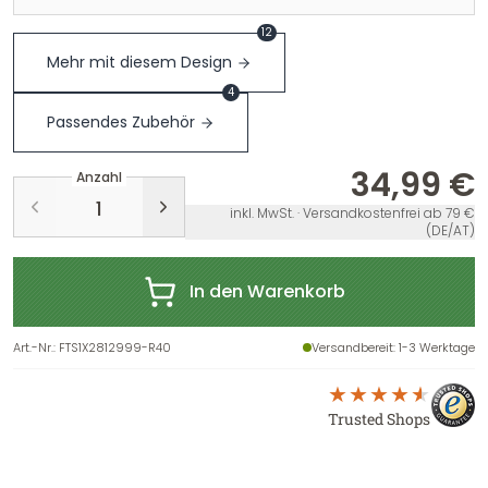
12
Mehr mit diesem Design
4
Passendes Zubehör
34,99 €
Anzahl
inkl. MwSt. · Versandkostenfrei ab 79 €
(DE/AT)
In den Warenkorb
Art.-Nr.
:
FTS1X2812999-R40
Versandbereit
: 1-3 Werktage
Trusted Shops