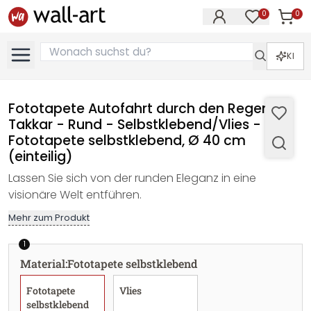
0
0
Artike
Artikel im M
KI
Fototapete Autofahrt durch den Regen -
Takkar - Rund - Selbstklebend/Vlies -
Fototapete selbstklebend, Ø 40 cm
(einteilig)
Lassen Sie sich von der runden Eleganz in eine
visionäre Welt entführen.
Mehr zum Produkt
1
Material
:
Fototapete selbstklebend
Fototapete
Vlies
selbstklebend