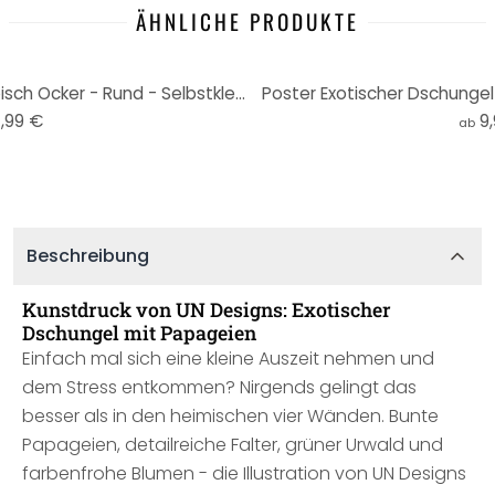
ÄHNLICHE PRODUKTE
Fototapete UN Designs - Tropisch Ocker - Rund - Selbstklebend/Vlies
Poster Exotischer Dschungel
,99 €
9
ab
Beschreibung
Kunstdruck von UN Designs: Exotischer
Dschungel mit Papageien
Einfach mal sich eine kleine Auszeit nehmen und
dem Stress entkommen? Nirgends gelingt das
besser als in den heimischen vier Wänden. Bunte
Papageien, detailreiche Falter, grüner Urwald und
farbenfrohe Blumen - die Illustration von UN Designs