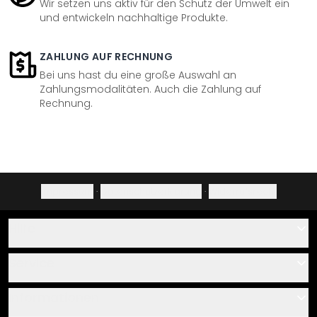
Wir setzen uns aktiv für den Schutz der Umwelt ein
und entwickeln nachhaltige Produkte.
ZAHLUNG AUF RECHNUNG
Bei uns hast du eine große Auswahl an
Zahlungsmodalitäten. Auch die Zahlung auf
Rechnung.
Impressum
·
Datenschutzerklärung
·
Widerrufsrecht
Hilfe
Kontakt
Service
Über uns
Gutscheine
Informationen
Fragen & Antworten