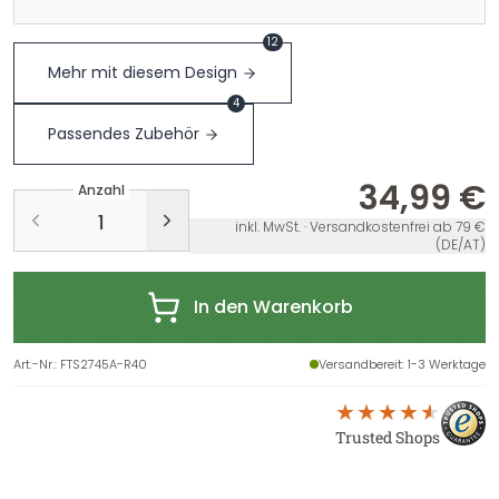
12
Mehr mit diesem Design
4
Passendes Zubehör
34,99 €
Anzahl
inkl. MwSt. · Versandkostenfrei ab 79 €
(DE/AT)
In den Warenkorb
Art.-Nr.
:
FTS2745A-R40
Versandbereit
: 1-3 Werktage
Trusted Shops