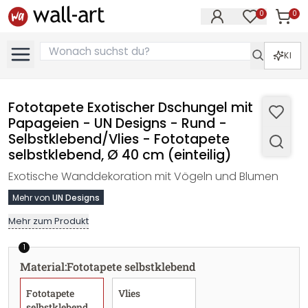
0
0
Artike
Artikel im M
KI
Fototapete Exotischer Dschungel mit
Papageien - UN Designs - Rund -
Selbstklebend/Vlies - Fototapete
selbstklebend, Ø 40 cm (einteilig)
Exotische Wanddekoration mit Vögeln und Blumen
Mehr von
UN Designs
Mehr zum Produkt
1
Material
:
Fototapete selbstklebend
Fototapete
Vlies
selbstklebend