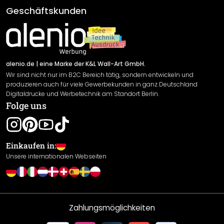
Klebe- und Montageanleitungen
AGB
Geschäftskunden
Material Übersicht
Impressum
Newsletter An-/Abmeldung
Versand & Zahlung
Sendungsverfolgung
Rücksendung
alenio.de
| eine Marke der K&L Wall-Art GmbH.
Wir sind nicht nur im B2C Bereich tätig, sondern entwickeln und
Widerrufsrecht
produzieren auch für viele Gewerbekunden in ganz Deutschland
Datenschutzerklärung
Digitaldrucke und Werbetechnik am Standort Berlin.
Folge uns
Gewährleistung
Leistungserklärung / CE-Zeichen
Cookie Einstellungen
Einkaufen in:
Unsere internationalen Webseiten
Zahlungsmöglichkeiten