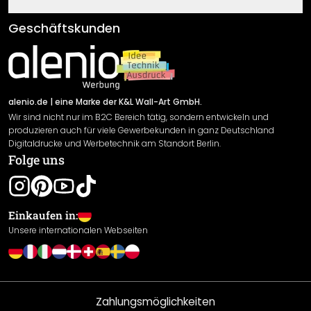
Fragen & Antworten
Klebe- und Montageanleitungen
AGB
Geschäftskunden
Material Übersicht
Impressum
Newsletter An-/Abmeldung
Versand & Zahlung
Sendungsverfolgung
Rücksendung
alenio.de
| eine Marke der K&L Wall-Art GmbH.
Wir sind nicht nur im B2C Bereich tätig, sondern entwickeln und
Widerrufsrecht
produzieren auch für viele Gewerbekunden in ganz Deutschland
Datenschutzerklärung
Digitaldrucke und Werbetechnik am Standort Berlin.
Folge uns
Gewährleistung
Leistungserklärung / CE-Zeichen
Cookie Einstellungen
Einkaufen in:
Unsere internationalen Webseiten
Zahlungsmöglichkeiten