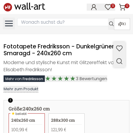
0
0
Artike
Artikel im M
KI
Fototapete Fredriksson - Dunkelgrüner
Smaragd - 240x260 cm
Moderne und stylische Kunst mit Glitzereffekt von
Elisabeth Fredriksson!
3
Bewertungen
Mehr von
Fredriksson
Mehr zum Produkt
1
Größe
:
240x260 cm
★
beliebt
240x260 cm
288x300 cm
100,99 €
121,99 €