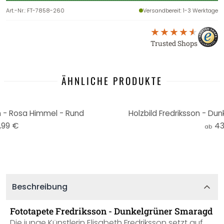
Art.-Nr.
:
FT-7858-260
Versandbereit
: 1-3 Werktage
Trusted Shops
ÄHNLICHE PRODUKTE
n - Rosa Himmel - Rund
Holzbild Fredriksson - Du
,99 €
43
ab
Beschreibung
Fototapete Fredriksson - Dunkelgrüner Smaragd
Die junge Künstlerin Elisabeth Fredriksson setzt auf