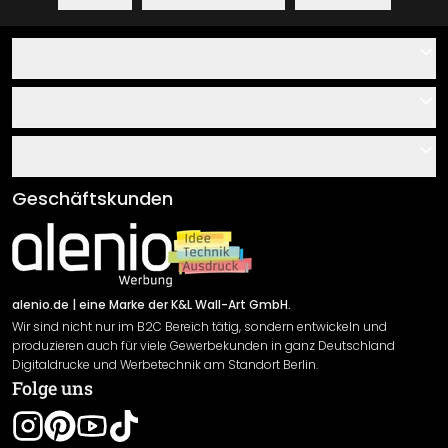
Hilfe
Kontakt
Service
Über uns
Gutscheine
Informationen
Fragen & Antworten
Klebe- und Montageanleitungen
AGB
Geschäftskunden
Material Übersicht
Impressum
Newsletter An-/Abmeldung
Versand & Zahlung
Sendungsverfolgung
Rücksendung
alenio.de
| eine Marke der K&L Wall-Art GmbH.
Wir sind nicht nur im B2C Bereich tätig, sondern entwickeln und
Widerrufsrecht
produzieren auch für viele Gewerbekunden in ganz Deutschland
Datenschutzerklärung
Digitaldrucke und Werbetechnik am Standort Berlin.
Folge uns
Gewährleistung
Leistungserklärung / CE-Zeichen