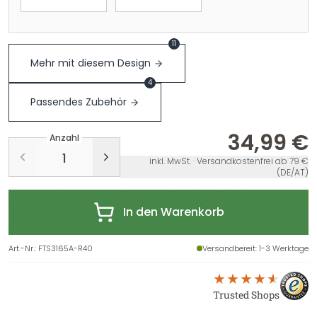
11
Mehr mit diesem Design
4
Passendes Zubehör
34,99 €
Anzahl
inkl. MwSt. · Versandkostenfrei ab 79 €
(DE/AT)
In den Warenkorb
Art.-Nr.
:
FTS3165A-R40
Versandbereit
: 1-3 Werktage
Trusted Shops