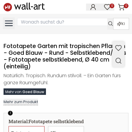
0
0
Artike
Artikel im M
KI
Fototapete Garten mit tropischen Pflanzen
- Goed Blauw - Rund - Selbstklebend/Vlies
- Fototapete selbstklebend, Ø 40 cm
(einteilig)
Natürlich. Tropisch. Rundum stilvoll. – Ein Garten fürs
ganze Raumgefühl.
Mehr von
Goed Blauw
Mehr zum Produkt
1
Material
:
Fototapete selbstklebend