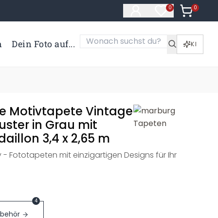
0
Artikel i
0
Artikel im Merk
n
Dein Foto auf...
KI
e Motivtapete Vintage
ster in Grau mit
illon 3,4 x 2,65 m
y - Fototapeten mit einzigartigen Designs für Ihr
4
ubehör