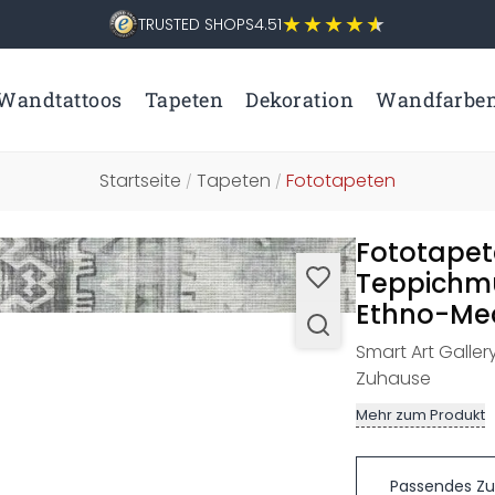
TRUSTED SHOPS
4.51
Wandtattoos
Tapeten
Dekoration
Wandfarbe
Startseite
Tapeten
Fototapeten
/
/
Fototapet
Teppichmu
Ethno-Meda
Smart Art Galler
Zuhause
Mehr zum Produkt
Passendes Z