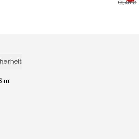
99,45 €
herheit
5 m