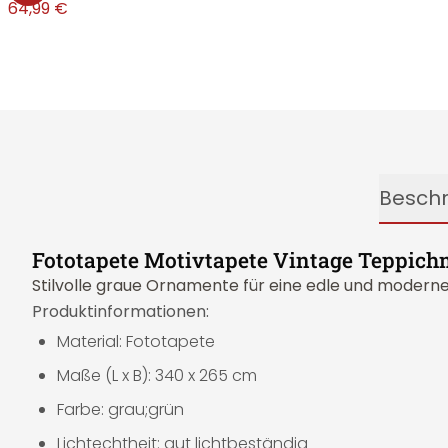
€
64,99 €
Besch
Fototapete Motivtapete Vintage Teppichm
Stilvolle graue Ornamente für eine edle und modern
Produktinformationen:
Material: Fototapete
Maße (L x B): 340 x 265 cm
Farbe: grau;grün
Lichtechtheit: gut lichtbeständig