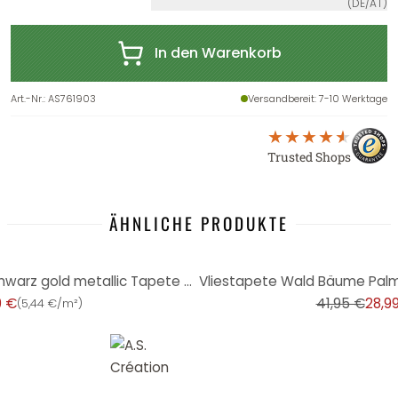
(DE/AT)
In den Warenkorb
Art.-Nr.
:
AS761903
Versandbereit
: 7-10 Werktage
Trusted Shops
ÄHNLICHE PRODUKTE
-31%
Vliestapete Palmenblätter schwarz gold metallic Tapete Wandtapete Tropen
9 €
41,95 €
28,9
(
5,44 €/m²
)