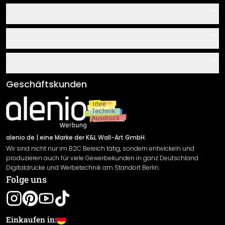
Hilfe
Kontakt
Service
Über uns
Gutscheine
Informationen
Fragen & Antworten
Klebe- und Montageanleitungen
AGB
Geschäftskunden
Material Übersicht
Impressum
Newsletter An-/Abmeldung
Versand & Zahlung
Sendungsverfolgung
Rücksendung
alenio.de
| eine Marke der K&L Wall-Art GmbH.
Wir sind nicht nur im B2C Bereich tätig, sondern entwickeln und
Widerrufsrecht
produzieren auch für viele Gewerbekunden in ganz Deutschland
Datenschutzerklärung
Digitaldrucke und Werbetechnik am Standort Berlin.
Folge uns
Gewährleistung
Leistungserklärung / CE-Zeichen
Cookie Einstellungen
Einkaufen in: