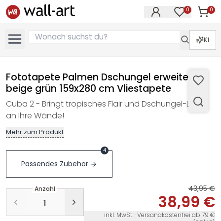
0
0
Artike
Artikel im M
KI
Fototapete Palmen Dschungel erweiterbar
beige grün 159x280 cm Vliestapete
Cuba 2 - Bringt tropisches Flair und Dschungel-Looks
an Ihre Wände!
Mehr zum Produkt
4
Passendes Zubehör
43,95 €
Anzahl
38,99 €
inkl. MwSt. · Versandkostenfrei ab 79 €